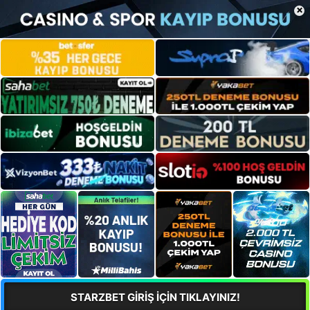
×
STARZBET GİRİŞ İÇİN TIKLAYINIZ!