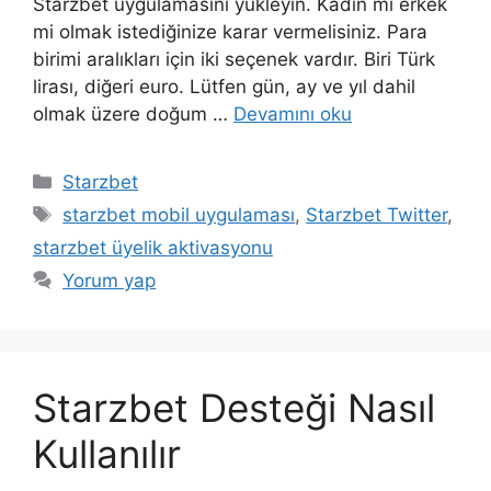
Starzbet uygulamasını yükleyin. Kadın mı erkek
mi olmak istediğinize karar vermelisiniz. Para
birimi aralıkları için iki seçenek vardır. Biri Türk
lirası, diğeri euro. Lütfen gün, ay ve yıl dahil
olmak üzere doğum …
Devamını oku
Kategoriler
Starzbet
Etiketler
starzbet mobil uygulaması
,
Starzbet Twitter
,
starzbet üyelik aktivasyonu
Yorum yap
Starzbet Desteği Nasıl
Kullanılır