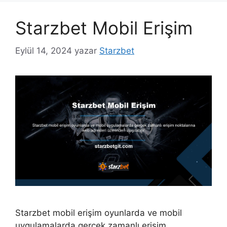
Starzbet Mobil Erişim
Eylül 14, 2024
yazar
Starzbet
Starzbet mobil erişim oyunlarda ve mobil
uygulamalarda gerçek zamanlı erişim