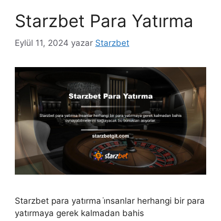
Starzbet Para Yatırma
Eylül 11, 2024
yazar
Starzbet
Starzbet para yatırma i̇nsanlar herhangi bir para
yatırmaya gerek kalmadan bahis