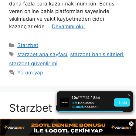
daha fazla para kazanmak mümkün. Bonus
veren online bahis platformları sayesinde
sıkılmadan ve vakit kaybetmeden ciddi
kazançlar elde …
Devamını oku
Kategoriler
Starzbet
Etiketler
starzbet ana sayfası
,
starzbet bahis siteleri
,
starzbet güvenlir mi
Yorum yap
Starzbet Özellikleri
Temmuz 31, 2024
yazar
Starzbet
×