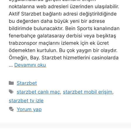
noktalarına web adresleri üzerinden ulaşılabilir.
Aktif Starzbet bağlantı adresi değiştirildiğinde
bu değerden daha büyük yeni bir adrese
bildirimde bulunacaktır. Bein Sports kanalından
fenerbahçe galatasaray derbisi veya beşiktaş
trabzonspor maçlarını izlemek için ek ücret
ödemekten kurtulun. Bu çok yaygın bir olaydır.
Örneğin, Bay. Starzbet hizmetlerini casinolarda
…
Devamını oku
Kategoriler
Starzbet
Etiketler
starzbet canlı maç
,
starzbet mobil erişim
,
starzbet tv izle
Yorum yap