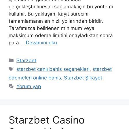
gerçekleştirilmesini sağlamak için bu yöntemi
kullanır. Bu yaklaşım, kayıt sürecini
tamamlamanın en hızlı yollarından biridir.
Tarafımızca belirlenen minimum veya
maksimum ödeme limitini onayladıktan sonra
para …
Devamını oku
Kategoriler
Starzbet
Etiketler
starzbet canlı bahis seçenekleri
,
starzbet
ödemeleri online bahis
,
Starzbet Şikayet
Yorum yap
Starzbet Casino