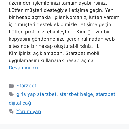
üzerinden işlemlerinizi tamamlayabilirsiniz.
Lütfen müşteri desteğiyle iletişime geçin. Yeni
bir hesap açmakla ilgileniyorsanız, lütfen yardım
için müşteri destek ekibimizle iletişime geçin.
Lütfen profilinizi etkinleştirin. Kimliğinizin bir
kopyasını göndermenize gerek kalmadan web
sitesinde bir hesap oluşturabilirsiniz. H.
Kimliğinizi açıklamadan. Starzbet mobil
uygulamasını kullanarak hesap açma …
Devamını oku
Kategoriler
Starzbet
Etiketler
giris yap starzbet
,
starzbet belge
,
starzbet
dijital çağ
Yorum yap