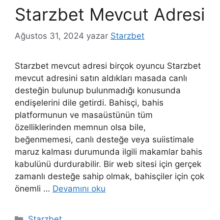
Starzbet Mevcut Adresi
Ağustos 31, 2024
yazar
Starzbet
Starzbet mevcut adresi birçok oyuncu Starzbet
mevcut adresini satın aldıkları masada canlı
desteğin bulunup bulunmadığı konusunda
endişelerini dile getirdi. Bahisçi, bahis
platformunun ve masaüstünün tüm
özelliklerinden memnun olsa bile,
beğenmemesi, canlı desteğe veya suiistimale
maruz kalması durumunda ilgili makamlar bahis
kabulünü durdurabilir. Bir web sitesi için gerçek
zamanlı desteğe sahip olmak, bahisçiler için çok
önemli …
Devamını oku
Kategoriler
Starzbet