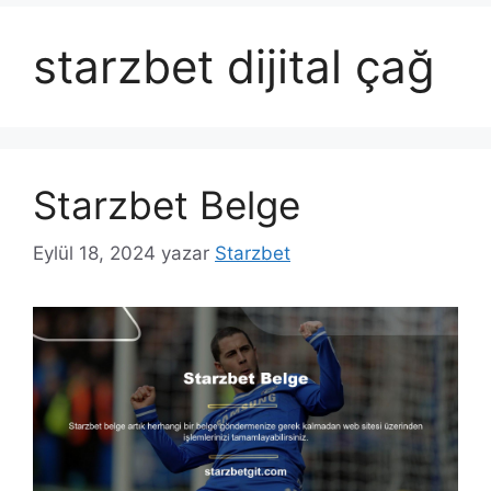
starzbet dijital çağ
Starzbet Belge
Eylül 18, 2024
yazar
Starzbet