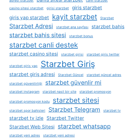
adresi starzbet
canli starzbet
giris starzbet
casino sitesi starzbet
girisi starzbet
kayit starzbet
giris yap starzbet
Starzbet
Starzbet Adresi
starzbet bahis
starzbet ana sayfası
starzbet bahis sitesi
starzbet bonus
starzbet canli destek
starzbet casino sitesi
starzbet girisi
starzbet giris twitter
Starzbet Giriş
starzbet giris yap
starzbet giriş adresi
Starzbet Güncel
starzbet güncel adres
starzbet güvenlir mi
starzbet güvenilirliği
starzbet instagram
starzbet nasil bir site
starzbet promosyon
starzbet sitesi
starzbet promosyon kodu
Starzbet Telegram
starzbet spor bahisleri
starzbet tv
starzbet tv izle
Starzbet Twitter
starzbet whatsapp
Starzbet Web Sitesi
starzbet yeni adres
starzbet yeni adresi