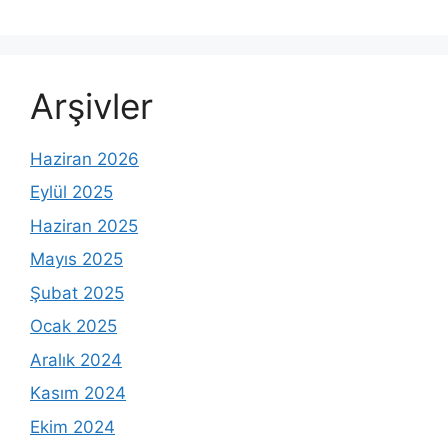
Arşivler
Haziran 2026
Eylül 2025
Haziran 2025
Mayıs 2025
Şubat 2025
Ocak 2025
Aralık 2024
Kasım 2024
Ekim 2024