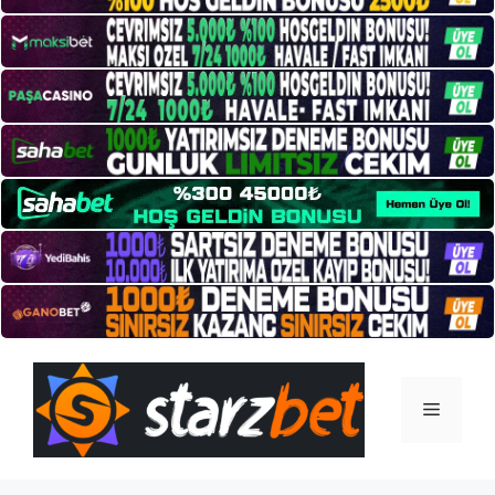
İçeriğe
atla
Menü