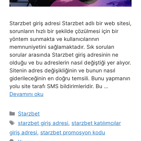
Starzbet giriş adresi Starzbet adlı bir web sitesi,
sorunların hızlı bir şekilde çözülmesi için bir
yöntem sunmakta ve kullanıcılarının
memnuniyetini sağlamaktadır. Sık sorulan
sorular arasında Starzbet giriş adresinin ne
olduğu ve bu adreslerin nasıl değiştiği yer alıyor.
Sitenin adres değişikliğinin ve bunun nasıl
giderileceğinin en doğru temsili. Bunu yapmanın
yolu site tarafı SMS bildirimleridir. Bu …
Devamını oku
Kategoriler
Starzbet
Etiketler
starzbet giriş adresi
,
starzbet katılımcılar
giriş adresi
,
starzbet promosyon kodu