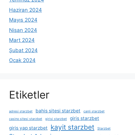
Haziran 2024
Mayıs 2024
Nisan 2024
Mart 2024
Şubat 2024
Ocak 2024
Etiketler
bahis sitesi starzbet
adresi starzbet
canli starzbet
giris starzbet
casino sitesi starzbet
girisi starzbet
kayit starzbet
giris yap starzbet
Starzbet