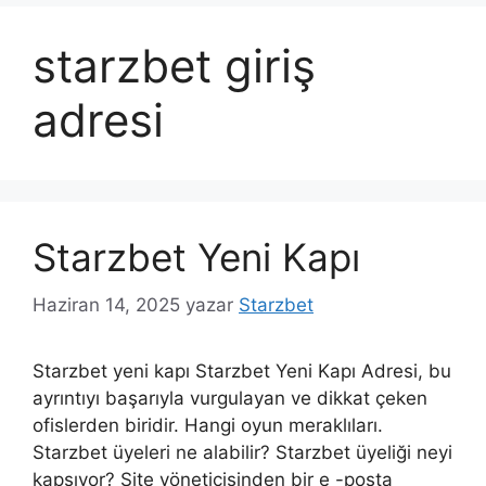
starzbet giriş
adresi
Starzbet Yeni Kapı
Haziran 14, 2025
yazar
Starzbet
Starzbet yeni kapı Starzbet Yeni Kapı Adresi, bu
ayrıntıyı başarıyla vurgulayan ve dikkat çeken
ofislerden biridir. Hangi oyun meraklıları.
Starzbet üyeleri ne alabilir? Starzbet üyeliği neyi
kapsıyor? Site yöneticisinden bir e -posta