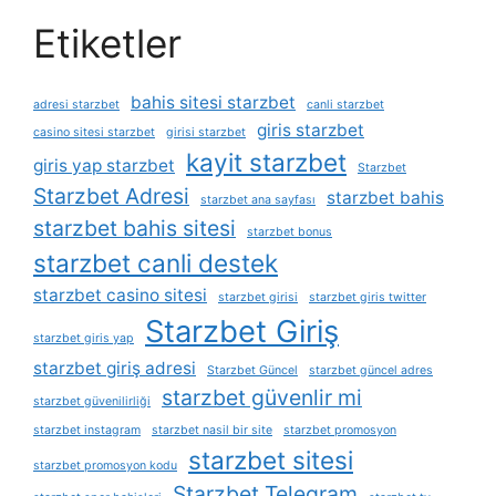
Etiketler
bahis sitesi starzbet
adresi starzbet
canli starzbet
giris starzbet
casino sitesi starzbet
girisi starzbet
kayit starzbet
giris yap starzbet
Starzbet
Starzbet Adresi
starzbet bahis
starzbet ana sayfası
starzbet bahis sitesi
starzbet bonus
starzbet canli destek
starzbet casino sitesi
starzbet girisi
starzbet giris twitter
Starzbet Giriş
starzbet giris yap
starzbet giriş adresi
Starzbet Güncel
starzbet güncel adres
starzbet güvenlir mi
starzbet güvenilirliği
starzbet instagram
starzbet nasil bir site
starzbet promosyon
starzbet sitesi
starzbet promosyon kodu
Starzbet Telegram