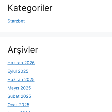
Kategoriler
Starzbet
Arşivler
Haziran 2026
Eylül 2025
Haziran 2025
Mayıs 2025
Şubat 2025
Ocak 2025