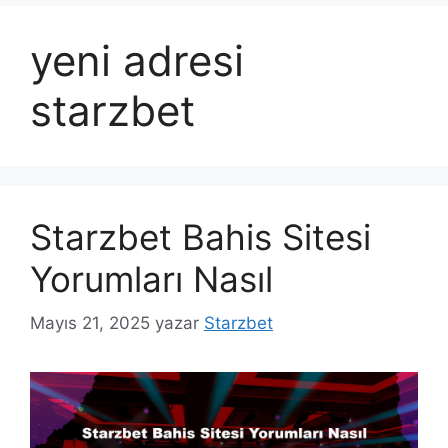
yeni adresi
starzbet
Starzbet Bahis Sitesi
Yorumları Nasıl
Mayıs 21, 2025
yazar
Starzbet