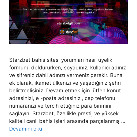
Starzbet bahis sitesi yorumları nasıl üyelik
formunu doldururken, soyadınız, kullanıcı adınız
ve şifreniz dahil adınızı vermeniz gerekir. Buna
ek olarak, ikamet ülkenizi ve yaşadığınız şehri
belirtmelisiniz. Devam etmek için lütfen konut
adresinizi, e -posta adresinizi, cep telefonu
numaranızı ve tercih ettiğiniz para birimini
sağlayın. Starzbet, özellikle prestij ve yüksek
kaliteli canlı bahis işleri arasında parçalanmış …
Devamını oku