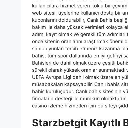
kullanıcılara hizmet veren köklü bir çevrimi
web sitesi, üyelerine kullanıcı dostu bir 
kuponlarını doldurabilir, Canlı Bahis başlığı
bakım ile daha yüksek verimleri kolayca el
adımı kayıt olmak ve gerekli tüm adımlar
önce sitenin oranlarını araştırmak önemlidi
sahip oyunları tercih etmeniz kazanma ola
bahis, tüm spor dallarında en iyi getiriyi 
Bahisleri de dahil olmak üzere çeşitli bahis
sürekli olarak yüksek oranlar sunmaktadır
UEFA Avrupa Ligi dahil olmak üzere en yük
müsabakaları kapsayabilir. Canlı bahis si
bahis kuruluşudur. Canlı bahis sitesinin 
firmaların desteği ile mümkün olmaktadır. 
casino izleme hizmetleri için bu siteyi şid
Starzbetgit Kayıtlı 