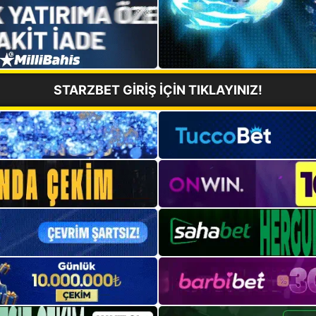
STARZBET GİRİŞ İÇİN TIKLAYINIZ!