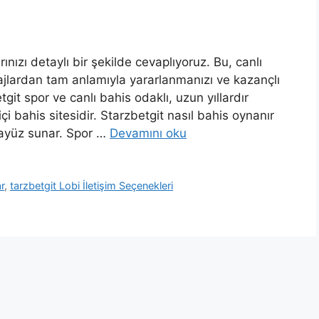
ınızı detaylı bir şekilde cevaplıyoruz. Bu, canlı
tajlardan tam anlamıyla yararlanmanızı ve kazançlı
tgit spor ve canlı bahis odaklı, uzun yıllardır
çi bahis sitesidir. Starzbetgit nasıl bahis oynanır
arayüz sunar. Spor …
Devamını oku
r
,
tarzbetgit Lobi İletişim Seçenekleri