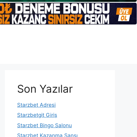
Son Yazılar
Starzbet Adresi
Starzbetgit Giriş
Starzbet Bingo Salonu
Starzbet Kazanma Şansı