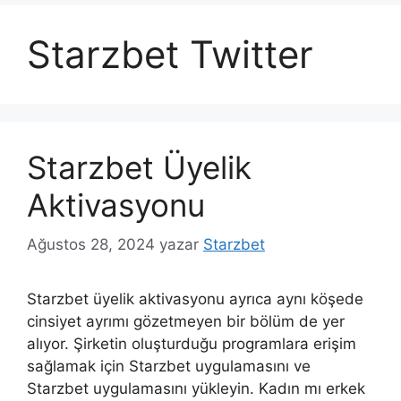
Starzbet Twitter
Starzbet Üyelik
Aktivasyonu
Ağustos 28, 2024
yazar
Starzbet
Starzbet üyelik aktivasyonu ayrıca aynı köşede
cinsiyet ayrımı gözetmeyen bir bölüm de yer
alıyor. Şirketin oluşturduğu programlara erişim
sağlamak için Starzbet uygulamasını ve
Starzbet uygulamasını yükleyin. Kadın mı erkek