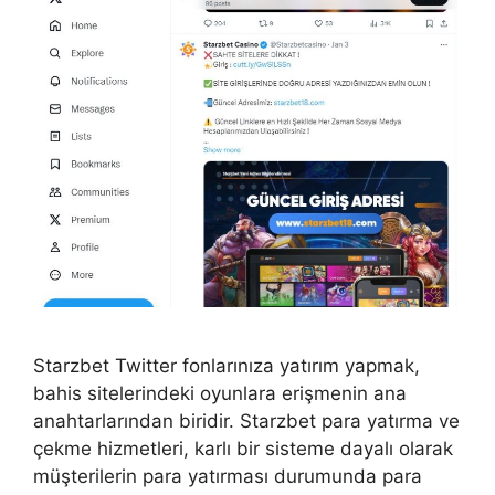
Starzbet Twitter fonlarınıza yatırım yapmak,
bahis sitelerindeki oyunlara erişmenin ana
anahtarlarından biridir. Starzbet para yatırma ve
çekme hizmetleri, karlı bir sisteme dayalı olarak
müşterilerin para yatırması durumunda para