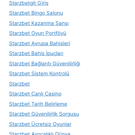
Starzbetgit Giriş
Starzbet Bingo Salonu
Starzbet Kazanma Şansı
Starzbet Oyun Portföyü
Starzbet Avrupa Bahisleri
Starzbet Bahis İpuçları
Starzbet Bağlantı Güvenilirliği
Starzbet Sistem Kontrolü
Starzbet
Starzbet Canlı Casino
Starzbet Tarih Belirleme
Starzbet Güvenilirlik Sorgusu
Starzbet Ücretsiz Oyunlar
Starzbet Ayrıcalıklı Dünya