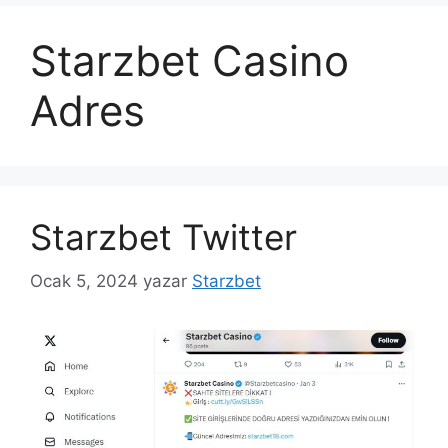
Starzbet Casino
Adres
Starzbet Twitter
Ocak 5, 2024
yazar
Starzbet