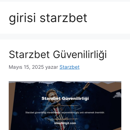
girisi starzbet
Starzbet Güvenilirliği
Mayıs 15, 2025
yazar
Starzbet