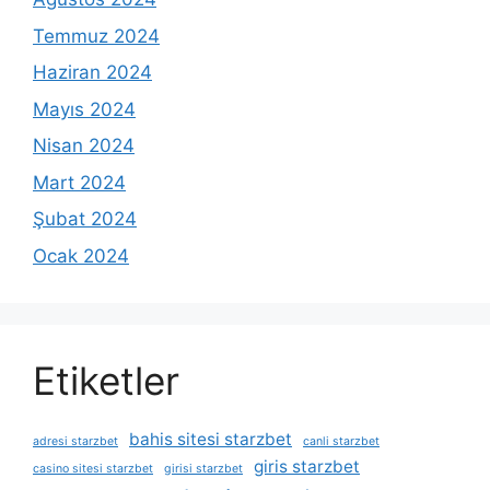
Temmuz 2024
Haziran 2024
Mayıs 2024
Nisan 2024
Mart 2024
Şubat 2024
Ocak 2024
Etiketler
bahis sitesi starzbet
adresi starzbet
canli starzbet
giris starzbet
casino sitesi starzbet
girisi starzbet