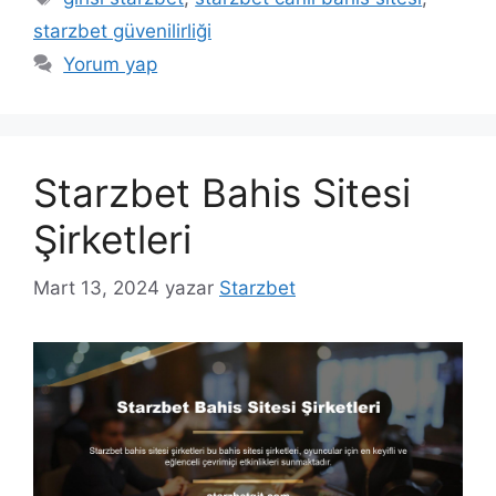
starzbet güvenilirliği
Yorum yap
Starzbet Bahis Sitesi
Şirketleri
Mart 13, 2024
yazar
Starzbet