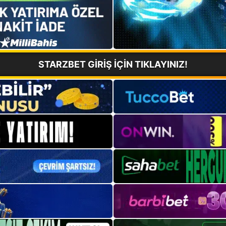
STARZBET GİRİŞ İÇİN TIKLAYINIZ!