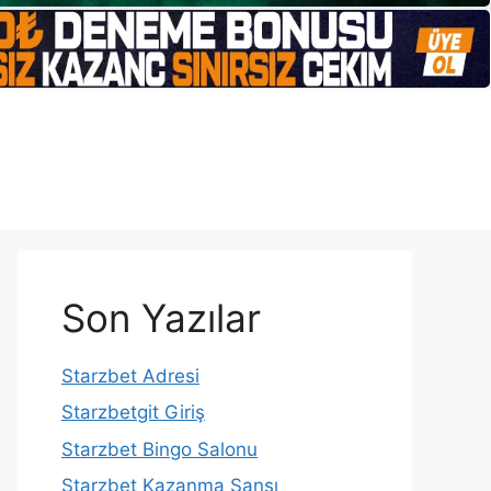
Son Yazılar
Starzbet Adresi
Starzbetgit Giriş
Starzbet Bingo Salonu
Starzbet Kazanma Şansı