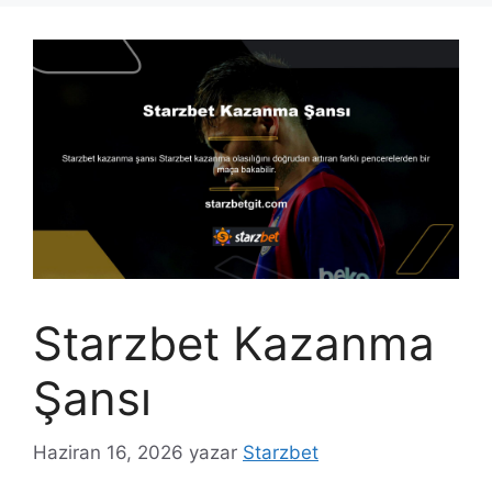
Starzbet Kazanma
Şansı
Haziran 16, 2026
yazar
Starzbet