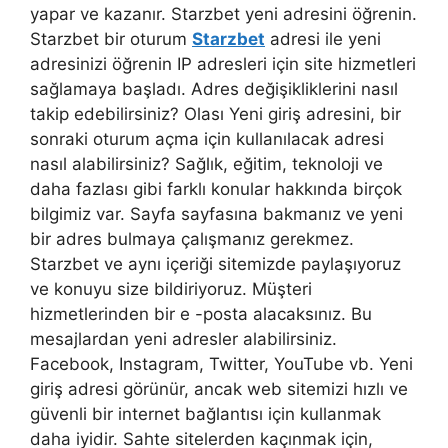
yapar ve kazanır. Starzbet yeni adresini öğrenin.
Starzbet bir oturum
Starzbet
adresi ile yeni
adresinizi öğrenin IP adresleri için site hizmetleri
sağlamaya başladı. Adres değişikliklerini nasıl
takip edebilirsiniz? Olası Yeni giriş adresini, bir
sonraki oturum açma için kullanılacak adresi
nasıl alabilirsiniz? Sağlık, eğitim, teknoloji ve
daha fazlası gibi farklı konular hakkında birçok
bilgimiz var. Sayfa sayfasına bakmanız ve yeni
bir adres bulmaya çalışmanız gerekmez.
Starzbet ve aynı içeriği sitemizde paylaşıyoruz
ve konuyu size bildiriyoruz. Müşteri
hizmetlerinden bir e -posta alacaksınız. Bu
mesajlardan yeni adresler alabilirsiniz.
Facebook, Instagram, Twitter, YouTube vb. Yeni
giriş adresi görünür, ancak web sitemizi hızlı ve
güvenli bir internet bağlantısı için kullanmak
daha iyidir. Sahte sitelerden kaçınmak için,