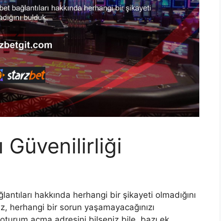
 Güvenilirliği
ğlantıları hakkında herhangi bir şikayeti olmadığını
nız, herhangi bir sorun yaşamayacağınızı
i oturum açma adresini bilseniz bile, bazı ek