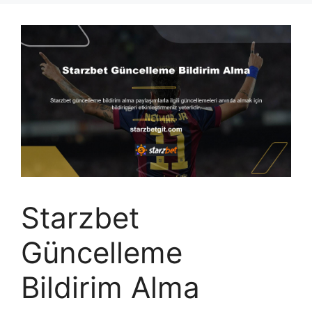
Starzbet
Güncelleme
Bildirim Alma