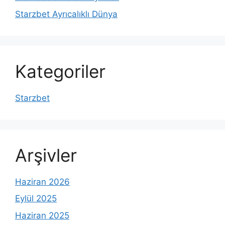
Starzbet Ayrıcalıklı Dünya
Kategoriler
Starzbet
Arşivler
Haziran 2026
Eylül 2025
Haziran 2025