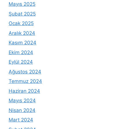
Mayıs 2025
Şubat 2025
Ocak 2025
Aralık 2024
Kasım 2024
Ekim 2024
Eylül 2024
Ağustos 2024
Temmuz 2024
Haziran 2024
Mayıs 2024
Nisan 2024
Mart 2024