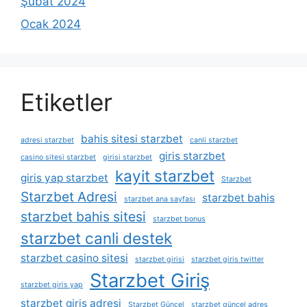
Şubat 2024
Ocak 2024
Etiketler
bahis sitesi starzbet
adresi starzbet
canli starzbet
giris starzbet
casino sitesi starzbet
girisi starzbet
kayit starzbet
giris yap starzbet
Starzbet
Starzbet Adresi
starzbet bahis
starzbet ana sayfası
starzbet bahis sitesi
starzbet bonus
starzbet canli destek
starzbet casino sitesi
starzbet girisi
starzbet giris twitter
Starzbet Giriş
starzbet giris yap
starzbet giriş adresi
Starzbet Güncel
starzbet güncel adres