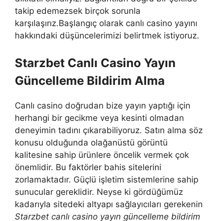
takip edemezsek birçok sorunla
karşılaşırız.Başlangıç ​​olarak canlı casino yayını
hakkındaki düşüncelerimizi belirtmek istiyoruz.
Starzbet Canlı Casino Yayın
Güncelleme Bildirim Alma
Canlı casino doğrudan bize yayın yaptığı için
herhangi bir gecikme veya kesinti olmadan
deneyimin tadını çıkarabiliyoruz. Satın alma söz
konusu olduğunda olağanüstü görüntü
kalitesine sahip ürünlere öncelik vermek çok
önemlidir. Bu faktörler bahis sitelerini
zorlamaktadır. Güçlü işletim sistemlerine sahip
sunucular gereklidir. Neyse ki gördüğümüz
kadarıyla sitedeki altyapı sağlayıcıları gerekenin
Starzbet canlı casino yayın güncelleme bildirim