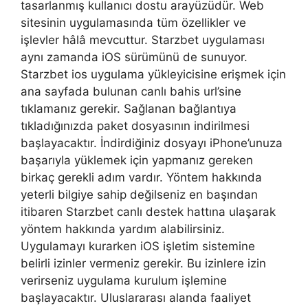
tasarlanmış kullanıcı dostu arayüzüdür. Web
sitesinin uygulamasında tüm özellikler ve
işlevler hâlâ mevcuttur. Starzbet uygulaması
aynı zamanda iOS sürümünü de sunuyor.
Starzbet ios uygulama yükleyicisine erişmek için
ana sayfada bulunan canlı bahis url’sine
tıklamanız gerekir. Sağlanan bağlantıya
tıkladığınızda paket dosyasının indirilmesi
başlayacaktır. İndirdiğiniz dosyayı iPhone’unuza
başarıyla yüklemek için yapmanız gereken
birkaç gerekli adım vardır. Yöntem hakkında
yeterli bilgiye sahip değilseniz en başından
itibaren Starzbet canlı destek hattına ulaşarak
yöntem hakkında yardım alabilirsiniz.
Uygulamayı kurarken iOS işletim sistemine
belirli izinler vermeniz gerekir. Bu izinlere izin
verirseniz uygulama kurulum işlemine
başlayacaktır. Uluslararası alanda faaliyet