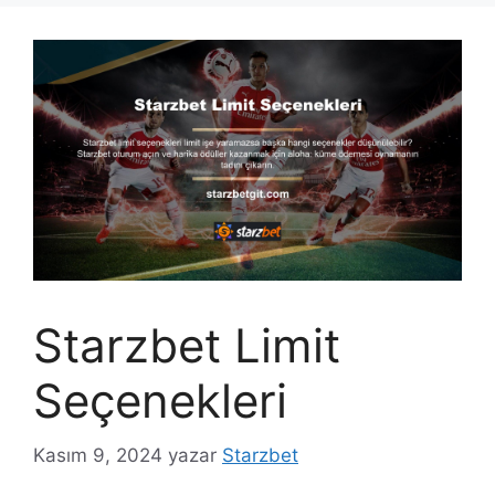
Starzbet Limit
Seçenekleri
Kasım 9, 2024
yazar
Starzbet