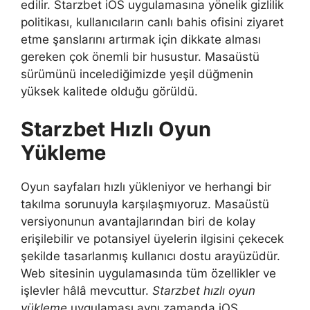
edilir. Starzbet iOS uygulamasına yönelik gizlilik
politikası, kullanıcıların canlı bahis ofisini ziyaret
etme şanslarını artırmak için dikkate alması
gereken çok önemli bir husustur. Masaüstü
sürümünü incelediğimizde yeşil düğmenin
yüksek kalitede olduğu görüldü.
Starzbet Hızlı Oyun
Yükleme
Oyun sayfaları hızlı yükleniyor ve herhangi bir
takılma sorunuyla karşılaşmıyoruz. Masaüstü
versiyonunun avantajlarından biri de kolay
erişilebilir ve potansiyel üyelerin ilgisini çekecek
şekilde tasarlanmış kullanıcı dostu arayüzüdür.
Web sitesinin uygulamasında tüm özellikler ve
işlevler hâlâ mevcuttur.
Starzbet hızlı oyun
yükleme
uygulaması aynı zamanda iOS