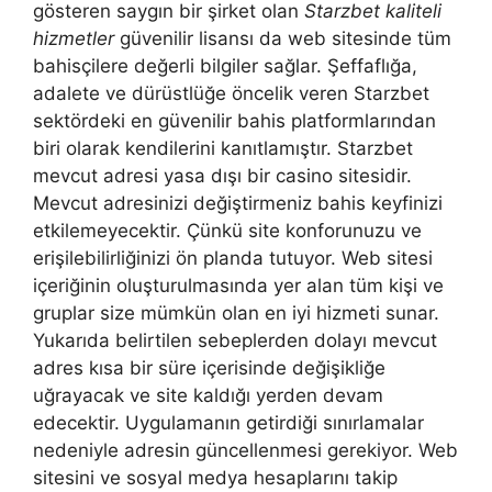
gösteren saygın bir şirket olan
Starzbet kaliteli
hizmetler
güvenilir lisansı da web sitesinde tüm
bahisçilere değerli bilgiler sağlar. Şeffaflığa,
adalete ve dürüstlüğe öncelik veren Starzbet
sektördeki en güvenilir bahis platformlarından
biri olarak kendilerini kanıtlamıştır. Starzbet
mevcut adresi yasa dışı bir casino sitesidir.
Mevcut adresinizi değiştirmeniz bahis keyfinizi
etkilemeyecektir. Çünkü site konforunuzu ve
erişilebilirliğinizi ön planda tutuyor. Web sitesi
içeriğinin oluşturulmasında yer alan tüm kişi ve
gruplar size mümkün olan en iyi hizmeti sunar.
Yukarıda belirtilen sebeplerden dolayı mevcut
adres kısa bir süre içerisinde değişikliğe
uğrayacak ve site kaldığı yerden devam
edecektir. Uygulamanın getirdiği sınırlamalar
nedeniyle adresin güncellenmesi gerekiyor. Web
sitesini ve sosyal medya hesaplarını takip