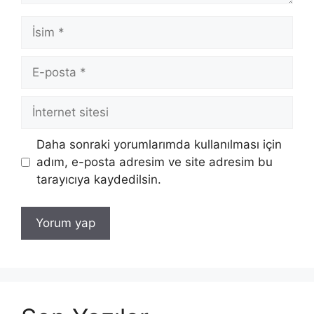
İsim
E-
posta
İnternet
sitesi
Daha sonraki yorumlarımda kullanılması için
adım, e-posta adresim ve site adresim bu
tarayıcıya kaydedilsin.