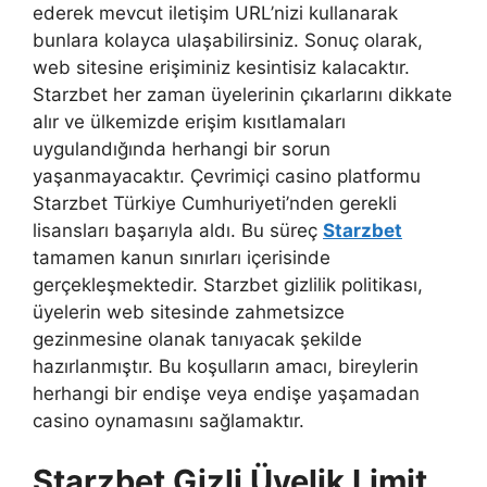
ederek mevcut iletişim URL’nizi kullanarak
bunlara kolayca ulaşabilirsiniz. Sonuç olarak,
web sitesine erişiminiz kesintisiz kalacaktır.
Starzbet her zaman üyelerinin çıkarlarını dikkate
alır ve ülkemizde erişim kısıtlamaları
uygulandığında herhangi bir sorun
yaşanmayacaktır. Çevrimiçi casino platformu
Starzbet Türkiye Cumhuriyeti’nden gerekli
lisansları başarıyla aldı. Bu süreç
Starzbet
tamamen kanun sınırları içerisinde
gerçekleşmektedir. Starzbet gizlilik politikası,
üyelerin web sitesinde zahmetsizce
gezinmesine olanak tanıyacak şekilde
hazırlanmıştır. Bu koşulların amacı, bireylerin
herhangi bir endişe veya endişe yaşamadan
casino oynamasını sağlamaktır.
Starzbet Gizli Üyelik Limit