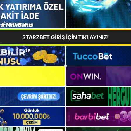
STARZBET GİRİŞ İÇİN TIKLAYINIZ!