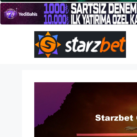
İçeriğe
atla