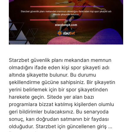
Starzbet güvenlik planı mekandan memnun
olmadığını ifade eden kişi spor şikayeti adı
altında şikayette bulunur. Bu durumu
şekillendirme gücüne sahipsiniz. Bir şikayetin
yerini belirlemek için bir spor şikayetinden
harekete geçin. Sitede yer alan bazı
programlara bizzat katılmış kişilerden olumlu
geri bildirimler bulacaksınız. Bu senaryoda
sonuç, karı doğrudan satmanın bir faydası
olduğudur. Starzbet için güncellenen giriş …