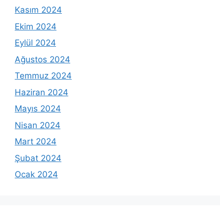
Kasım 2024
Ekim 2024
Eylül 2024
Ağustos 2024
Temmuz 2024
Haziran 2024
Mayıs 2024
Nisan 2024
Mart 2024
Şubat 2024
Ocak 2024