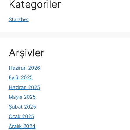
Kategoriler
Starzbet
Arşivler
Haziran 2026
Eylül 2025
Haziran 2025
Mayıs 2025
Şubat 2025
Ocak 2025
Aralık 2024