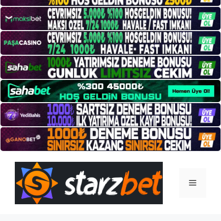
İçeriğe
atla
Menü