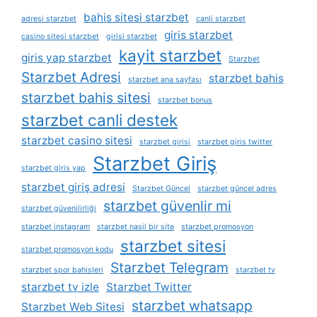
bahis sitesi starzbet
adresi starzbet
canli starzbet
giris starzbet
casino sitesi starzbet
girisi starzbet
kayit starzbet
giris yap starzbet
Starzbet
Starzbet Adresi
starzbet bahis
starzbet ana sayfası
starzbet bahis sitesi
starzbet bonus
starzbet canli destek
starzbet casino sitesi
starzbet girisi
starzbet giris twitter
Starzbet Giriş
starzbet giris yap
starzbet giriş adresi
Starzbet Güncel
starzbet güncel adres
starzbet güvenlir mi
starzbet güvenilirliği
starzbet instagram
starzbet nasil bir site
starzbet promosyon
starzbet sitesi
starzbet promosyon kodu
Starzbet Telegram
starzbet spor bahisleri
starzbet tv
starzbet tv izle
Starzbet Twitter
starzbet whatsapp
Starzbet Web Sitesi