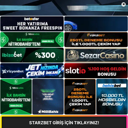
×
STARZBET GİRİŞ İÇİN TIKLAYINIZ!