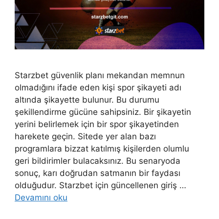
Starzbet güvenlik planı mekandan memnun
olmadığını ifade eden kişi spor şikayeti adı
altında şikayette bulunur. Bu durumu
şekillendirme gücüne sahipsiniz. Bir şikayetin
yerini belirlemek için bir spor şikayetinden
harekete geçin. Sitede yer alan bazı
programlara bizzat katılmış kişilerden olumlu
geri bildirimler bulacaksınız. Bu senaryoda
sonuç, karı doğrudan satmanın bir faydası
olduğudur. Starzbet için güncellenen giriş …
Devamını oku