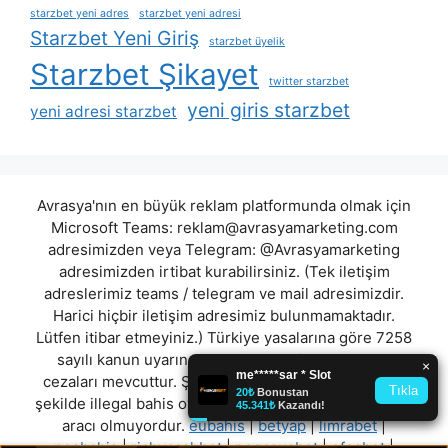
starzbet yeni adres
starzbet yeni adresi
Starzbet Yeni Giriş
starzbet üyelik
Starzbet Şikayet
twitter starzbet
yeni giris starzbet
yeni adresi starzbet
Avrasya'nın en büyük reklam platformunda olmak için
Microsoft Teams:
reklam@avrasyamarketing.com
adresimizden veya Telegram: @Avrasyamarketing
adresimizden irtibat kurabilirsiniz. (Tek iletişim
adreslerimiz teams / telegram ve mail adresimizdir.
Harici hiçbir iletişim adresimiz bulunmamaktadır.
Lütfen itibar etmeyiniz.) Türkiye yasalarına göre 7258
sayılı kanun uyarınca yasa dışı bahis oynamanın
cezaları mevcuttur. Şu an bulunduğunuz site hiç bir
şekilde illegal bahis oyunları oynatmıyor ve oynamaya
aracı olmuyordur.
eubahis
|
betyap
|
limrabet
|
nosbahis
|
richycashbet
|
pegasusbet
|
efesbet
|