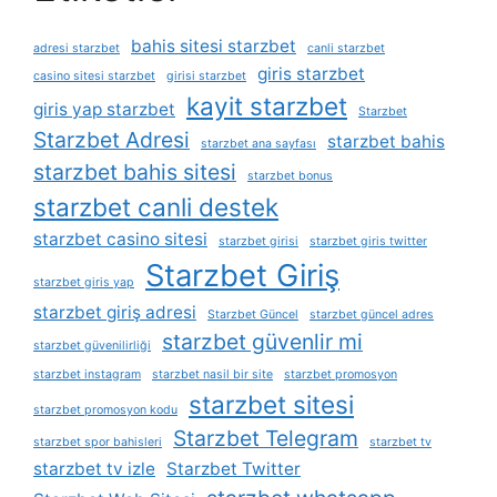
bahis sitesi starzbet
adresi starzbet
canli starzbet
giris starzbet
casino sitesi starzbet
girisi starzbet
kayit starzbet
giris yap starzbet
Starzbet
Starzbet Adresi
starzbet bahis
starzbet ana sayfası
starzbet bahis sitesi
starzbet bonus
starzbet canli destek
starzbet casino sitesi
starzbet girisi
starzbet giris twitter
Starzbet Giriş
starzbet giris yap
starzbet giriş adresi
Starzbet Güncel
starzbet güncel adres
starzbet güvenlir mi
starzbet güvenilirliği
starzbet instagram
starzbet nasil bir site
starzbet promosyon
starzbet sitesi
starzbet promosyon kodu
Starzbet Telegram
starzbet spor bahisleri
starzbet tv
starzbet tv izle
Starzbet Twitter