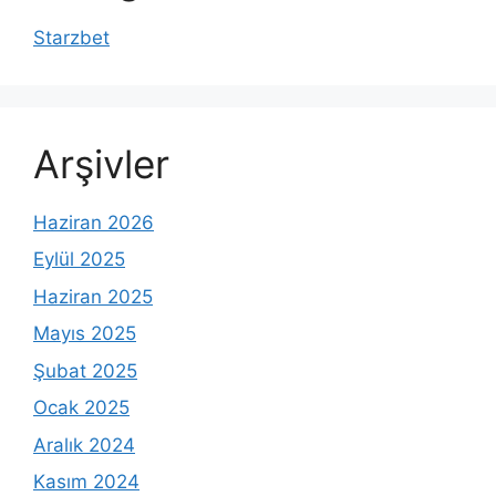
Starzbet
Arşivler
Haziran 2026
Eylül 2025
Haziran 2025
Mayıs 2025
Şubat 2025
Ocak 2025
Aralık 2024
Kasım 2024