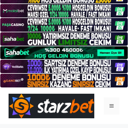
İçeriğe
atla
Menü