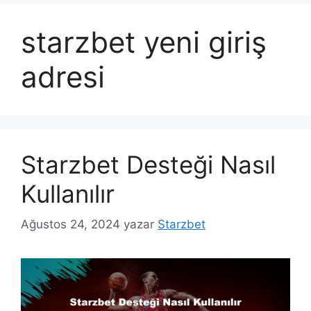
starzbet yeni giriş
adresi
Starzbet Desteği Nasıl
Kullanılır
Ağustos 24, 2024
yazar
Starzbet