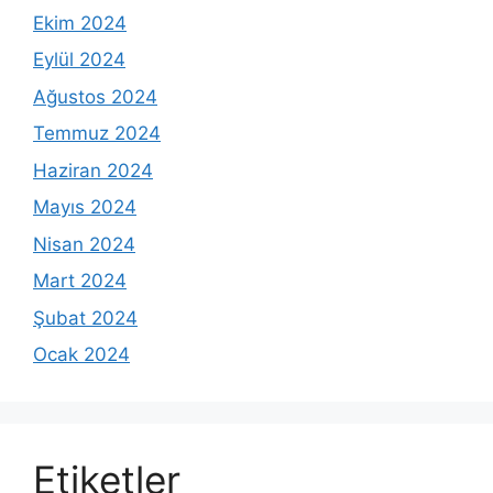
Ekim 2024
Eylül 2024
Ağustos 2024
Temmuz 2024
Haziran 2024
Mayıs 2024
Nisan 2024
Mart 2024
Şubat 2024
Ocak 2024
Etiketler