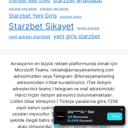
starzbet whatsapp
Starzbet Web Sitesi
starzbet yeni adres
starzbet yeni adresi
Starzbet Yeni Giriş
starzbet üyelik
Starzbet Şikayet
twitter starzbet
yeni giris starzbet
yeni adresi starzbet
Avrasya'nın en büyük reklam platformunda olmak için
Microsoft Teams:
reklam@avrasyamarketing.com
adresimizden veya Telegram: @Avrasyamarketing
adresimizden irtibat kurabilirsiniz. (Tek iletişim
adreslerimiz teams / telegram ve mail adresimizdir.
Harici hiçbir iletişim adresimiz bulunmamaktadır.
Lütfen itibar etmeyiniz.) Türkiye yasalarına göre 7258
sayılı kanun uyarınca yasa dışı bahis oynamanın
cezaları mevcuttur. Şu an bulunduğunuz site hiç bir
şekilde illegal bahis oyunları oynatmıyor ve oynamaya
aracı olmuyordur.
eubahis
|
betyap
|
limrabet
|