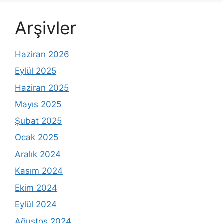
Arşivler
Haziran 2026
Eylül 2025
Haziran 2025
Mayıs 2025
Şubat 2025
Ocak 2025
Aralık 2024
Kasım 2024
Ekim 2024
Eylül 2024
Ağustos 2024