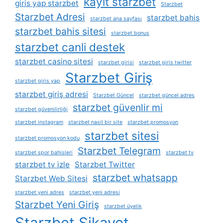
kayit starzbet
giris yap starzbet
Starzbet
Starzbet Adresi
starzbet bahis
starzbet ana sayfası
starzbet bahis sitesi
starzbet bonus
starzbet canli destek
starzbet casino sitesi
starzbet girisi
starzbet giris twitter
Starzbet Giriş
starzbet giris yap
starzbet giriş adresi
Starzbet Güncel
starzbet güncel adres
starzbet güvenlir mi
starzbet güvenilirliği
starzbet instagram
starzbet nasil bir site
starzbet promosyon
starzbet sitesi
starzbet promosyon kodu
Starzbet Telegram
starzbet spor bahisleri
starzbet tv
starzbet tv izle
Starzbet Twitter
starzbet whatsapp
Starzbet Web Sitesi
starzbet yeni adres
starzbet yeni adresi
Starzbet Yeni Giriş
starzbet üyelik
Starzbet Şikayet