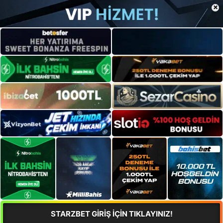
×
STARZBET GİRİŞ İÇİN TIKLAYINIZ!