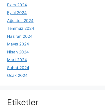
Ekim 2024
Eylül 2024
Ağustos 2024
Temmuz 2024
Haziran 2024
Mayıs 2024
Nisan 2024
Mart 2024
Şubat 2024
Ocak 2024
Etiketler