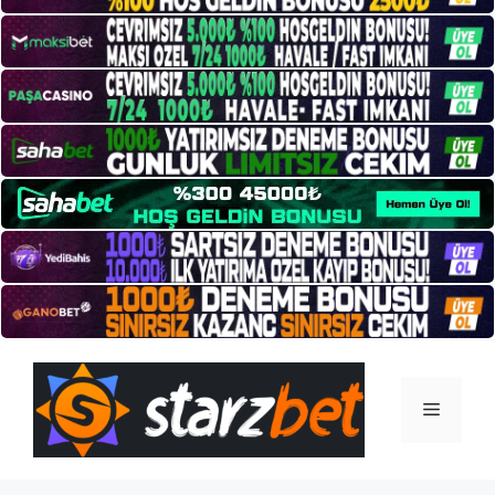
İçeriğe
atla
Menü