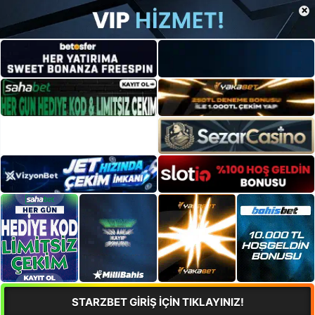
×
STARZBET GİRİŞ İÇİN TIKLAYINIZ!