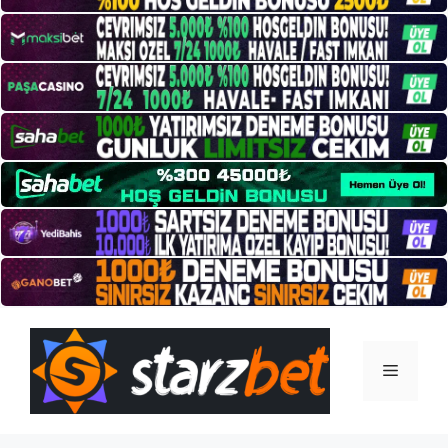
İçeriğe
atla
Menü