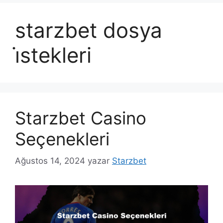
starzbet dosya
i̇stekleri
Starzbet Casino
Seçenekleri
Ağustos 14, 2024
yazar
Starzbet