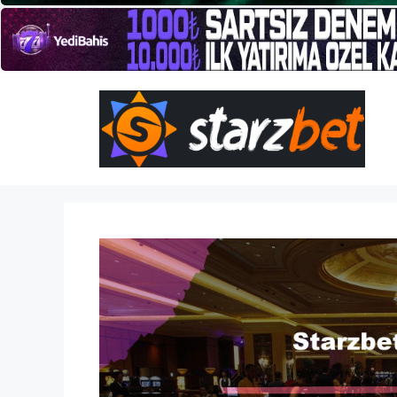
İçeriğe
atla