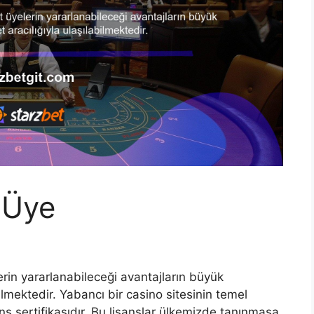
 Üye
in yararlanabileceği avantajların büyük
ilmektedir. Yabancı bir casino sitesinin temel
sans sertifikasıdır. Bu lisanslar ülkemizde tanınmasa