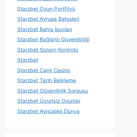
Starzbet Oyun Portföyü
Starzbet Avrupa Bahisleri
Starzbet Bahis İpuçları
Starzbet Bağlantı Güvenilirliği
Starzbet Sistem Kontrolü
Starzbet
Starzbet Canlı Casino
Starzbet Tarih Belirleme
Starzbet Güvenilirlik Sorgusu
Starzbet Ücretsiz Oyunlar
Starzbet Ayrıcalıklı Dünya