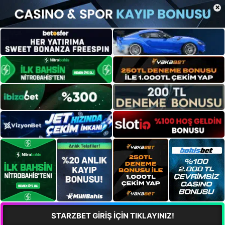
×
STARZBET GİRİŞ İÇİN TIKLAYINIZ!