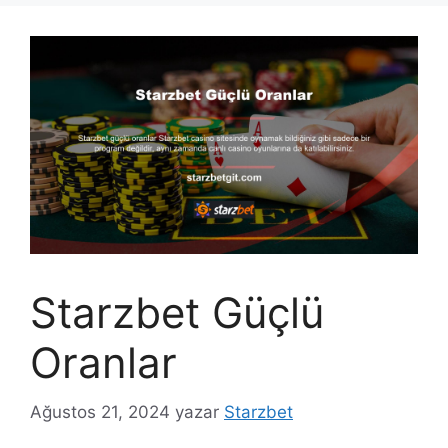
Starzbet Güçlü
Oranlar
Ağustos 21, 2024
yazar
Starzbet