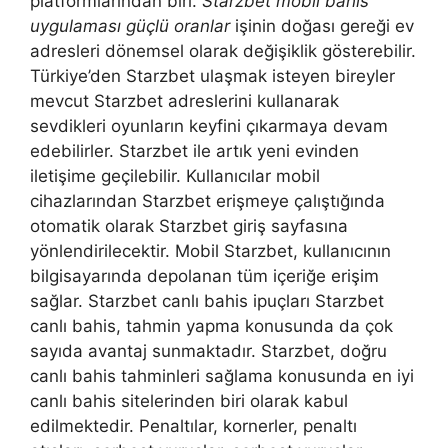
platformlarından biri.
Starzbet mobil bahis
uygulaması güçlü oranlar
işinin doğası gereği ev
adresleri dönemsel olarak değişiklik gösterebilir.
Türkiye’den Starzbet ulaşmak isteyen bireyler
mevcut Starzbet adreslerini kullanarak
sevdikleri oyunların keyfini çıkarmaya devam
edebilirler. Starzbet ile artık yeni evinden
iletişime geçilebilir. Kullanıcılar mobil
cihazlarından Starzbet erişmeye çalıştığında
otomatik olarak Starzbet giriş sayfasına
yönlendirilecektir. Mobil Starzbet, kullanıcının
bilgisayarında depolanan tüm içeriğe erişim
sağlar. Starzbet canlı bahis ipuçları Starzbet
canlı bahis, tahmin yapma konusunda da çok
sayıda avantaj sunmaktadır. Starzbet, doğru
canlı bahis tahminleri sağlama konusunda en iyi
canlı bahis sitelerinden biri olarak kabul
edilmektedir. Penaltılar, kornerler, penaltı