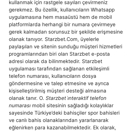
kullanmak için rastgele sayıları çevirmeniz
gerekmez. Bu özellik, kullanıcıların Whatsapp
uygulamasına hem masaüstü hem de mobil
platformlarda herhangi bir numara çevirmeye
gerek kalmadan sorunsuz bir şekilde erişmesine
olanak tanıyor. Starzbet.Com, üyelerle
paylaşılan ve sitenin sunduğu müşteri hizmetleri
programlarından biri olan Starzbet e-posta
adresi olarak da bilinmektedir. Starzbet
uygulaması tarafından sağlanan etkileşimli
telefon numarası, kullanıcıların dosya
göndermesine ve talep etmesine ve ayrıca
kişiselleştirilmiş müşteri desteği almasına
olanak tanır. O.
Starzbet i̇nteraktif telefon
numarası
mobil sitesinin sağladığı kolaylıklar
sayesinde Türkiye’deki bahisçiler spor bahisleri
ve canlı bahis olanaklarından yararlanarak
eğlenirken para kazanabilmektedir. Ek olarak,