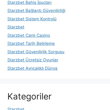
Starzbet Bahis İpuçları
Starzbet Bağlantı Güvenilirliği
Starzbet Sistem Kontrolü
Starzbet
Starzbet Canlı Casino
Starzbet Tarih Belirleme
Starzbet Güvenilirlik Sorgusu
Starzbet Ücretsiz Oyunlar
Starzbet Ayrıcalıklı Dünya
Kategoriler
Starzbet