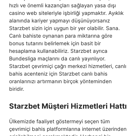
hızlı ve önemli kazançları sağlayan yasa dışı
casino web siteleriyle işbirliği yapmaktır. Ayıklık
alanında kariyer yapmayı düşünüyorsanız
Starzbet sizin için uygun bir yer olabilir. Sana.
Canlı bahiste oynanan para miktarına göre
bonus tutarını belirlemek için basit bir
hesaplama kullanabiliriz. Starzbet ayrıca
Bundesliga maçlarını da canlı yayınlıyor.
Starzbet çevrimiçi çağrı merkezi hizmetleri, canlı
bahis acenteniz için Starzbet canlı bahis
oranlarınızı artırmanın birçok yönteminden
biridir.
Starzbet Müşteri Hizmetleri Hattı
Ülkemizde faaliyet göstermeyi seçen tüm
çevrimiçi bahis platformlarına internet üzerinden