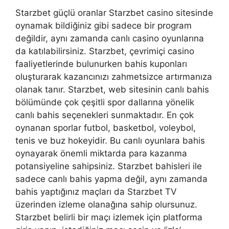
Starzbet güçlü oranlar Starzbet casino sitesinde
oynamak bildiğiniz gibi sadece bir program
değildir, aynı zamanda canlı casino oyunlarına
da katılabilirsiniz. Starzbet, çevrimiçi casino
faaliyetlerinde bulunurken bahis kuponları
oluşturarak kazancınızı zahmetsizce artırmanıza
olanak tanır. Starzbet, web sitesinin canlı bahis
bölümünde çok çeşitli spor dallarına yönelik
canlı bahis seçenekleri sunmaktadır. En çok
oynanan sporlar futbol, ​​basketbol, ​​voleybol,
tenis ve buz hokeyidir. Bu canlı oyunlara bahis
oynayarak önemli miktarda para kazanma
potansiyeline sahipsiniz. Starzbet bahisleri ile
sadece canlı bahis yapma değil, aynı zamanda
bahis yaptığınız maçları da Starzbet TV
üzerinden izleme olanağına sahip olursunuz.
Starzbet belirli bir maçı izlemek için platforma