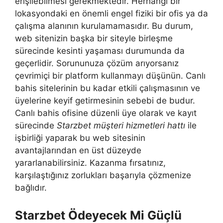
erişilebilmesi gerekmektedir. Herhangi bir
lokasyondaki en önemli engel fiziki bir ofis ya da
çalışma alanının kurulamamasıdır. Bu durum,
web sitenizin başka bir siteyle birleşme
sürecinde kesinti yaşaması durumunda da
geçerlidir. Sorununuza çözüm arıyorsanız
çevrimiçi bir platform kullanmayı düşünün. Canlı
bahis sitelerinin bu kadar etkili çalışmasının ve
üyelerine keyif getirmesinin sebebi de budur.
Canlı bahis ofisine düzenli üye olarak ve kayıt
sürecinde
Starzbet müşteri hizmetleri hattı
ile
işbirliği yaparak bu web sitesinin
avantajlarından en üst düzeyde
yararlanabilirsiniz. Kazanma fırsatınız,
karşılaştığınız zorlukları başarıyla çözmenize
bağlıdır.
Starzbet Ödeyecek Mi Güçlü