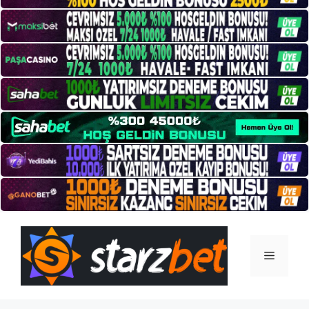
İçeriğe
atla
Menü