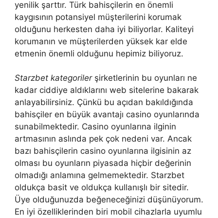
yenilik şarttır. Türk bahisçilerin en önemli
kaygısının potansiyel müşterilerini korumak
olduğunu herkesten daha iyi biliyorlar. Kaliteyi
korumanın ve müşterilerden yüksek kar elde
etmenin önemli olduğunu hepimiz biliyoruz.
Starzbet kategoriler
şirketlerinin bu oyunları ne
kadar ciddiye aldıklarını web sitelerine bakarak
anlayabilirsiniz. Çünkü bu açıdan bakıldığında
bahisçiler en büyük avantajı casino oyunlarında
sunabilmektedir. Casino oyunlarına ilginin
artmasının aslında pek çok nedeni var. Ancak
bazı bahisçilerin casino oyunlarına ilgisinin az
olması bu oyunların piyasada hiçbir değerinin
olmadığı anlamına gelmemektedir. Starzbet
oldukça basit ve oldukça kullanışlı bir sitedir.
Üye olduğunuzda beğeneceğinizi düşünüyorum.
En iyi özelliklerinden biri mobil cihazlarla uyumlu