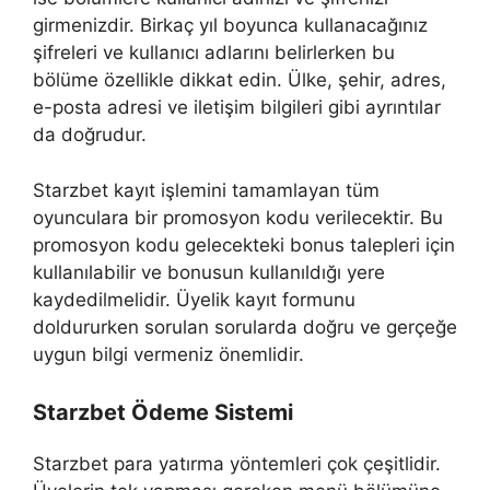
girmenizdir. Birkaç yıl boyunca kullanacağınız
şifreleri ve kullanıcı adlarını belirlerken bu
bölüme özellikle dikkat edin. Ülke, şehir, adres,
e-posta adresi ve iletişim bilgileri gibi ayrıntılar
da doğrudur.
Starzbet kayıt işlemini tamamlayan tüm
oyunculara bir promosyon kodu verilecektir. Bu
promosyon kodu gelecekteki bonus talepleri için
kullanılabilir ve bonusun kullanıldığı yere
kaydedilmelidir. Üyelik kayıt formunu
doldururken sorulan sorularda doğru ve gerçeğe
uygun bilgi vermeniz önemlidir.
Starzbet Ödeme Sistemi
Starzbet para yatırma yöntemleri çok çeşitlidir.