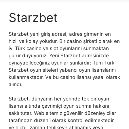
Starzbet
Starzbet yeni giriş adresi, adres girmenin en
hızlı ve kolay yoludur. Bir casino şirketi olarak en
iyi Türk casino ve slot oyunlarını sunmaktan
gurur duyuyoruz. Yeni Starzbet adresinizde
oynayabileceğiniz oyunlar şunlardır: Tüm Türk
Starzbet oyun siteleri yabancı oyun lisanslarını
kullanmaktadır. Ve bu casino lisansı yasal olarak
alındı.
Starzbet, dünyanın her yerinde tek bir oyun
lisansı altında çevrimiçi oyun sunma hakkını
saklı tutar. Web sitemiz güvenilir düzenleyiciler
tarafından düzenli olarak kontrol edilmektedir
ve hiçbir zaman tehlikeye atılmamış veya