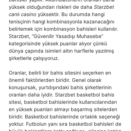
yüksek olduğundan riskleri de daha
Starzbet
canlı casino
yüksektir. Bu durumda hangi
tenisçinin hangi kombinasyonla kazanacağını
belirlemek için kombinasyon bahisleri kullanılır.
Starzbet, “Güvenilir Yasadışı Muhasebe”
kategorisinde yüksek puanlar alıyor çünkü
dünya çapında isimleri altın harflerle yazılmış
şirketlerle çalışıyoruz.
Oranlar, belirli bir bahis sitesini seçerken en
önemli faktörlerden biridir. Genel olarak
konuşursak, yurtdışındaki bahis şirketlerinin
oranları daha iyidir. Starzbet basketbol bahis
sitesi, basketbol bahislerinde kullanıcılarından
en yüksek puanları almayı başarmış sitelerden
biridir. Basketbol bahislerinde ortaklık seçeneği
yoktur. Futbolun yanı sıra basketbol bahisleri de