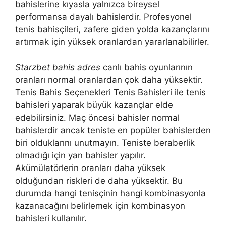
bahislerine kıyasla yalnızca bireysel
performansa dayalı bahislerdir. Profesyonel
tenis bahisçileri, zafere giden yolda kazançlarını
artırmak için yüksek oranlardan yararlanabilirler.
Starzbet bahis adres
canlı bahis oyunlarının
oranları normal oranlardan çok daha yüksektir.
Tenis Bahis Seçenekleri Tenis Bahisleri ile tenis
bahisleri yaparak büyük kazançlar elde
edebilirsiniz. Maç öncesi bahisler normal
bahislerdir ancak teniste en popüler bahislerden
biri olduklarını unutmayın. Teniste beraberlik
olmadığı için yan bahisler yapılır.
Akümülatörlerin oranları daha yüksek
olduğundan riskleri de daha yüksektir. Bu
durumda hangi tenisçinin hangi kombinasyonla
kazanacağını belirlemek için kombinasyon
bahisleri kullanılır.