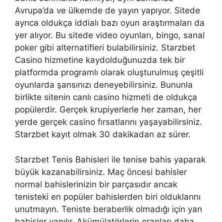
Avrupa’da ve ülkemde de yayın yapıyor. Sitede
ayrıca oldukça iddialı bazı oyun araştırmaları da
yer alıyor. Bu sitede video oyunları, bingo, sanal
poker gibi alternatifleri bulabilirsiniz. Starzbet
Casino hizmetine kaydolduğunuzda tek bir
platformda programlı olarak oluşturulmuş çeşitli
oyunlarda şansınızı deneyebilirsiniz. Bununla
birlikte sitenin canlı casino hizmeti de oldukça
popülerdir. Gerçek krupiyerlerle her zaman, her
yerde gerçek casino fırsatlarını yaşayabilirsiniz.
Starzbet kayıt olmak 30 dakikadan az sürer.
Starzbet Tenis Bahisleri ile tenise bahis yaparak
büyük kazanabilirsiniz. Maç öncesi bahisler
normal bahislerinizin bir parçasıdır ancak
tenisteki en popüler bahislerden biri olduklarını
unutmayın. Teniste beraberlik olmadığı için yan
bahisler yapılır. Akümülatörlerin oranları daha