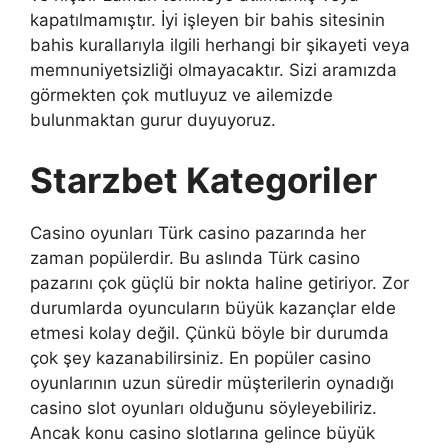
kapatılmamıştır. İyi işleyen bir bahis sitesinin
bahis kurallarıyla ilgili herhangi bir şikayeti veya
memnuniyetsizliği olmayacaktır. Sizi aramızda
görmekten çok mutluyuz ve ailemizde
bulunmaktan gurur duyuyoruz.
Starzbet Kategoriler
Casino oyunları Türk casino pazarında her
zaman popülerdir. Bu aslında Türk casino
pazarını çok güçlü bir nokta haline getiriyor. Zor
durumlarda oyuncuların büyük kazançlar elde
etmesi kolay değil. Çünkü böyle bir durumda
çok şey kazanabilirsiniz. En popüler casino
oyunlarının uzun süredir müşterilerin oynadığı
casino slot oyunları olduğunu söyleyebiliriz.
Ancak konu casino slotlarına gelince büyük