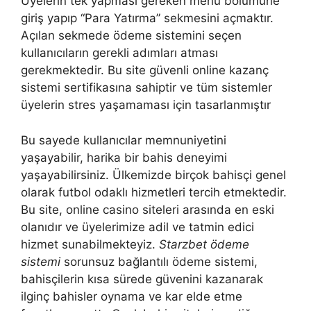
Üyelerin tek yapması gereken menü bölümüne
giriş yapıp “Para Yatırma” sekmesini açmaktır.
Açılan sekmede ödeme sistemini seçen
kullanıcıların gerekli adımları atması
gerekmektedir. Bu site güvenli online kazanç
sistemi sertifikasına sahiptir ve tüm sistemler
üyelerin stres yaşamaması için tasarlanmıştır
Bu sayede kullanıcılar memnuniyetini
yaşayabilir, harika bir bahis deneyimi
yaşayabilirsiniz. Ülkemizde birçok bahisçi genel
olarak futbol odaklı hizmetleri tercih etmektedir.
Bu site, online casino siteleri arasında en eski
olanıdır ve üyelerimize adil ve tatmin edici
hizmet sunabilmekteyiz.
Starzbet ödeme
sistemi
sorunsuz bağlantılı ödeme sistemi,
bahisçilerin kısa sürede güvenini kazanarak
ilginç bahisler oynama ve kar elde etme