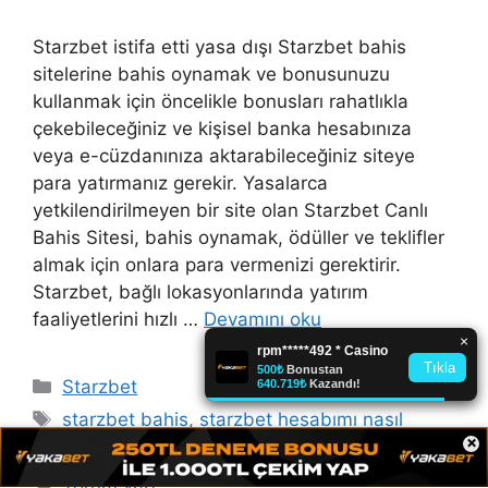
Starzbet istifa etti yasa dışı Starzbet bahis
sitelerine bahis oynamak ve bonusunuzu
kullanmak için öncelikle bonusları rahatlıkla
çekebileceğiniz ve kişisel banka hesabınıza
veya e-cüzdanınıza aktarabileceğiniz siteye
para yatırmanız gerekir. Yasalarca
yetkilendirilmeyen bir site olan Starzbet Canlı
Bahis Sitesi, bahis oynamak, ödüller ve teklifler
almak için onlara para vermenizi gerektirir.
Starzbet, bağlı lokasyonlarında yatırım
faaliyetlerini hızlı …
Devamını oku
Kategoriler
Starzbet
Etiketler
starzbet bahis
,
starzbet hesabımı nasıl
×
kapatırım
,
starzbet i̇stifa etti
Yorum yap