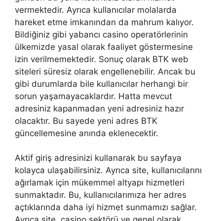
vermektedir. Ayrıca kullanıcılar molalarda
hareket etme imkanından da mahrum kalıyor.
Bildiğiniz gibi yabancı casino operatörlerinin
ülkemizde yasal olarak faaliyet göstermesine
izin verilmemektedir. Sonuç olarak BTK web
siteleri süresiz olarak engellenebilir. Ancak bu
gibi durumlarda bile kullanıcılar herhangi bir
sorun yaşamayacaklardır. Hatta mevcut
adresiniz kapanmadan yeni adresiniz hazır
olacaktır. Bu sayede yeni adres BTK
güncellemesine anında eklenecektir.
Aktif giriş adresinizi kullanarak bu sayfaya
kolayca ulaşabilirsiniz. Ayrıca site, kullanıcılarını
ağırlamak için mükemmel altyapı hizmetleri
sunmaktadır. Bu, kullanıcılarımıza her adres
açtıklarında daha iyi hizmet sunmamızı sağlar.
Ayrıca site, casino sektörü ve genel olarak