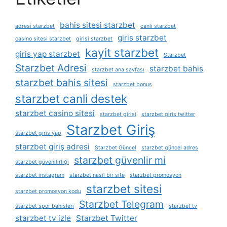
bahis sitesi starzbet
adresi starzbet
canli starzbet
giris starzbet
casino sitesi starzbet
girisi starzbet
kayit starzbet
giris yap starzbet
Starzbet
Starzbet Adresi
starzbet bahis
starzbet ana sayfası
starzbet bahis sitesi
starzbet bonus
starzbet canli destek
starzbet casino sitesi
starzbet girisi
starzbet giris twitter
Starzbet Giriş
starzbet giris yap
starzbet giriş adresi
Starzbet Güncel
starzbet güncel adres
starzbet güvenlir mi
starzbet güvenilirliği
starzbet instagram
starzbet nasil bir site
starzbet promosyon
starzbet sitesi
starzbet promosyon kodu
Starzbet Telegram
starzbet spor bahisleri
starzbet tv
starzbet tv izle
Starzbet Twitter