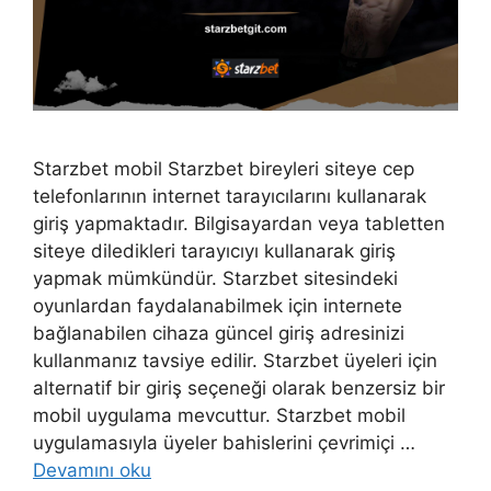
Starzbet mobil Starzbet bireyleri siteye cep
telefonlarının internet tarayıcılarını kullanarak
giriş yapmaktadır. Bilgisayardan veya tabletten
siteye diledikleri tarayıcıyı kullanarak giriş
yapmak mümkündür. Starzbet sitesindeki
oyunlardan faydalanabilmek için internete
bağlanabilen cihaza güncel giriş adresinizi
kullanmanız tavsiye edilir. Starzbet üyeleri için
alternatif bir giriş seçeneği olarak benzersiz bir
mobil uygulama mevcuttur. Starzbet mobil
uygulamasıyla üyeler bahislerini çevrimiçi …
Devamını oku