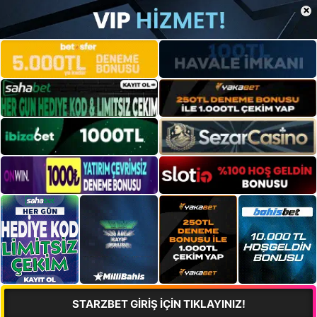
×
STARZBET GİRİŞ İÇİN TIKLAYINIZ!