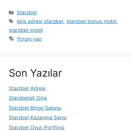
Kategoriler
Starzbet
Etiketler
giris adresi starzbet
,
starzbet bonus mobil
,
starzbet mobil
Yorum yap
Son Yazılar
Starzbet Adresi
Starzbetgit Giriş
Starzbet Bingo Salonu
Starzbet Kazanma Şansı
Starzbet Oyun Portföyü