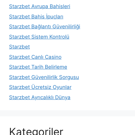
Starzbet Avrupa Bahisleri
Starzbet Bahis İpuçları
Starzbet Bağlantı Güvenilirliği
Starzbet Sistem Kontrolü
Starzbet
Starzbet Canlı Casino
Starzbet Tarih Belirleme
Starzbet Güvenilirlik Sorgusu
Starzbet Ücretsiz Oyunlar
Starzbet Ayrıcalıklı Dünya
Kategoriler