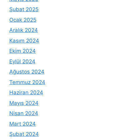
Şubat 2025
Ocak 2025
Aralık 2024
Kasım 2024
Ekim 2024
Eylül 2024
Ağustos 2024
Temmuz 2024
Haziran 2024
Mayıs 2024
Nisan 2024
Mart 2024
Şubat 2024