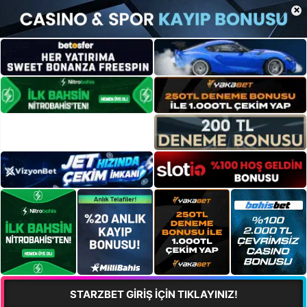
×
STARZBET GİRİŞ İÇİN TIKLAYINIZ!