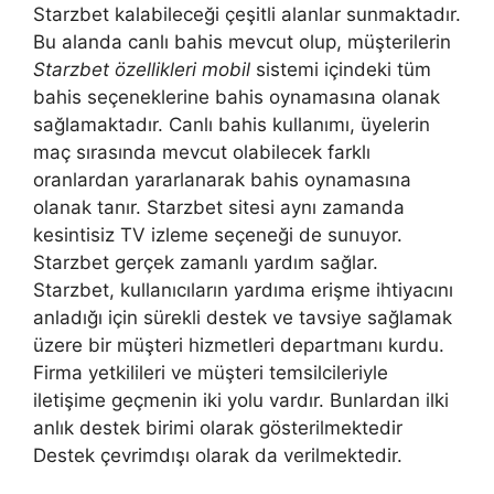
Starzbet kalabileceği çeşitli alanlar sunmaktadır.
Bu alanda canlı bahis mevcut olup, müşterilerin
Starzbet özellikleri mobil
sistemi içindeki tüm
bahis seçeneklerine bahis oynamasına olanak
sağlamaktadır. Canlı bahis kullanımı, üyelerin
maç sırasında mevcut olabilecek farklı
oranlardan yararlanarak bahis oynamasına
olanak tanır. Starzbet sitesi aynı zamanda
kesintisiz TV izleme seçeneği de sunuyor.
Starzbet gerçek zamanlı yardım sağlar.
Starzbet, kullanıcıların yardıma erişme ihtiyacını
anladığı için sürekli destek ve tavsiye sağlamak
üzere bir müşteri hizmetleri departmanı kurdu.
Firma yetkilileri ve müşteri temsilcileriyle
iletişime geçmenin iki yolu vardır. Bunlardan ilki
anlık destek birimi olarak gösterilmektedir
Destek çevrimdışı olarak da verilmektedir.