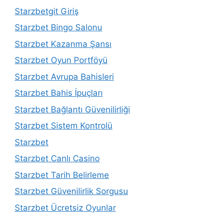
Starzbetgit Giriş
Starzbet Bingo Salonu
Starzbet Kazanma Şansı
Starzbet Oyun Portföyü
Starzbet Avrupa Bahisleri
Starzbet Bahis İpuçları
Starzbet Bağlantı Güvenilirliği
Starzbet Sistem Kontrolü
Starzbet
Starzbet Canlı Casino
Starzbet Tarih Belirleme
Starzbet Güvenilirlik Sorgusu
Starzbet Ücretsiz Oyunlar