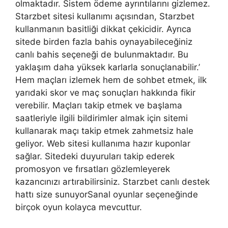
olmaktadır. Sistem ödeme ayrıntılarını gizlemez.
Starzbet sitesi kullanımı açısından, Starzbet
kullanmanın basitliği dikkat çekicidir. Ayrıca
sitede birden fazla bahis oynayabileceğiniz
canlı bahis seçeneği de bulunmaktadır. Bu
yaklaşım daha yüksek karlarla sonuçlanabilir.’
Hem maçları izlemek hem de sohbet etmek, ilk
yarıdaki skor ve maç sonuçları hakkında fikir
verebilir. Maçları takip etmek ve başlama
saatleriyle ilgili bildirimler almak için sitemi
kullanarak maçı takip etmek zahmetsiz hale
geliyor. Web sitesi kullanıma hazır kuponlar
sağlar. Sitedeki duyuruları takip ederek
promosyon ve fırsatları gözlemleyerek
kazancınızı artırabilirsiniz. Starzbet canlı destek
hattı size sunuyorSanal oyunlar seçeneğinde
birçok oyun kolayca mevcuttur.