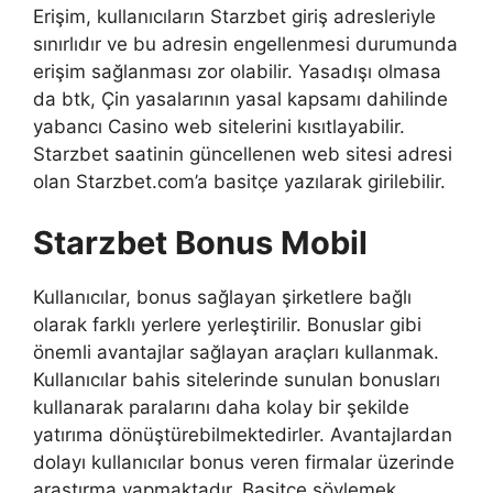
Erişim, kullanıcıların Starzbet giriş adresleriyle
sınırlıdır ve bu adresin engellenmesi durumunda
erişim sağlanması zor olabilir. Yasadışı olmasa
da btk, Çin yasalarının yasal kapsamı dahilinde
yabancı Casino web sitelerini kısıtlayabilir.
Starzbet saatinin güncellenen web sitesi adresi
olan Starzbet.com’a basitçe yazılarak girilebilir.
Starzbet Bonus Mobil
Kullanıcılar, bonus sağlayan şirketlere bağlı
olarak farklı yerlere yerleştirilir. Bonuslar gibi
önemli avantajlar sağlayan araçları kullanmak.
Kullanıcılar bahis sitelerinde sunulan bonusları
kullanarak paralarını daha kolay bir şekilde
yatırıma dönüştürebilmektedirler. Avantajlardan
dolayı kullanıcılar bonus veren firmalar üzerinde
araştırma yapmaktadır. Basitçe söylemek