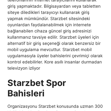
giriş yapmaktadır. Bilgisayardan veya tabletten
siteye diledikleri tarayıcıyı kullanarak giriş
yapmak mümkündür. Starzbet sitesindeki
oyunlardan faydalanabilmek için internete
bağlanabilen cihaza güncel giriş adresinizi
kullanmanız tavsiye edilir. Starzbet üyeleri için
alternatif bir giriş seçeneği olarak benzersiz bir
mobil uygulama mevcuttur. Starzbet mobil
uygulamasıyla üyeler bahislerini çevrimiçi olarak
kontrol edebilirler. Kore asıllı insanlar durmadan
televizyon izliyor
Starzbet Spor
Bahisleri
Organizasyonu Starzbet konusunda uzman 300