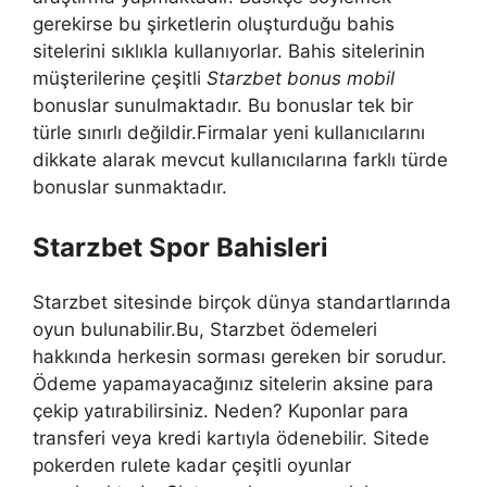
gerekirse bu şirketlerin oluşturduğu bahis
sitelerini sıklıkla kullanıyorlar. Bahis sitelerinin
müşterilerine çeşitli
Starzbet bonus mobil
bonuslar sunulmaktadır. Bu bonuslar tek bir
türle sınırlı değildir.Firmalar yeni kullanıcılarını
dikkate alarak mevcut kullanıcılarına farklı türde
bonuslar sunmaktadır.
Starzbet Spor Bahisleri
Starzbet sitesinde birçok dünya standartlarında
oyun bulunabilir.Bu, Starzbet ödemeleri
hakkında herkesin sorması gereken bir sorudur.
Ödeme yapamayacağınız sitelerin aksine para
çekip yatırabilirsiniz. Neden? Kuponlar para
transferi veya kredi kartıyla ödenebilir. Sitede
pokerden rulete kadar çeşitli oyunlar