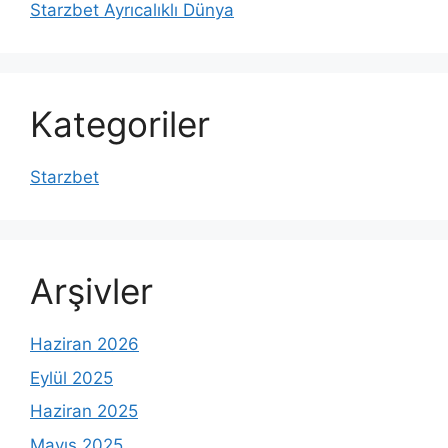
Starzbet Ayrıcalıklı Dünya
Kategoriler
Starzbet
Arşivler
Haziran 2026
Eylül 2025
Haziran 2025
Mayıs 2025