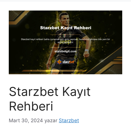
Starzbet Kayıt
Rehberi
Mart 30, 2024
yazar
Starzbet