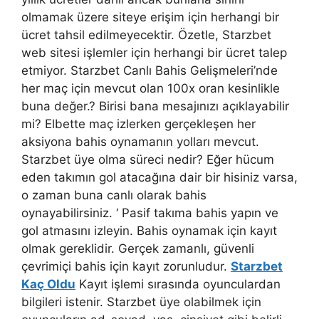
olmamak üzere siteye erişim için herhangi bir
ücret tahsil edilmeyecektir. Özetle, Starzbet
web sitesi işlemler için herhangi bir ücret talep
etmiyor. Starzbet Canlı Bahis Gelişmeleri’nde
her maç için mevcut olan 100x oran kesinlikle
buna değer.? Birisi bana mesajınızı açıklayabilir
mi? Elbette maç izlerken gerçekleşen her
aksiyona bahis oynamanın yolları mevcut.
Starzbet üye olma süreci nedir? Eğer hücum
eden takımın gol atacağına dair bir hisiniz varsa,
o zaman buna canlı olarak bahis
oynayabilirsiniz. ‘ Pasif takıma bahis yapın ve
gol atmasını izleyin. Bahis oynamak için kayıt
olmak gereklidir. Gerçek zamanlı, güvenli
çevrimiçi bahis için kayıt zorunludur.
Starzbet
Kaç Oldu
Kayıt işlemi sırasında oyunculardan
bilgileri istenir. Starzbet üye olabilmek için