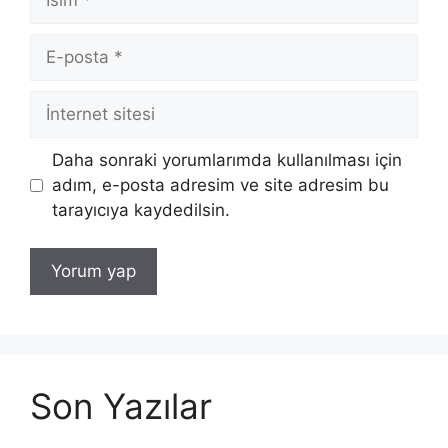
E-
posta
İnternet
sitesi
Daha sonraki yorumlarımda kullanılması için
adım, e-posta adresim ve site adresim bu
tarayıcıya kaydedilsin.
Son Yazılar