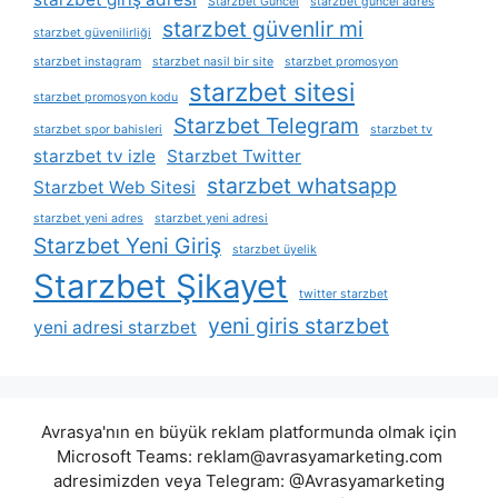
Starzbet Güncel
starzbet güncel adres
starzbet güvenlir mi
starzbet güvenilirliği
starzbet instagram
starzbet nasil bir site
starzbet promosyon
starzbet sitesi
starzbet promosyon kodu
Starzbet Telegram
starzbet spor bahisleri
starzbet tv
starzbet tv izle
Starzbet Twitter
starzbet whatsapp
Starzbet Web Sitesi
starzbet yeni adres
starzbet yeni adresi
Starzbet Yeni Giriş
starzbet üyelik
Starzbet Şikayet
twitter starzbet
yeni giris starzbet
yeni adresi starzbet
Avrasya'nın en büyük reklam platformunda olmak için
Microsoft Teams:
reklam@avrasyamarketing.com
adresimizden veya Telegram: @Avrasyamarketing