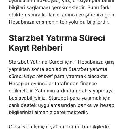
oyuncuların ad-soyad, yaş, cinsiyet gibi belirli
bilgileri sağlaması gerekmektedir. Bunu fark
ettikten sonra kullanıcı adınızı ve şifrenizi girin.
Hesabınıza erişmenin tek yolu bu bilgilerdir.
Starzbet Yatırma Süreci
Kayıt Rehberi
Starzbet Yatırma Süreci için. ‘ Hesabınıza giriş
yaptıktan sonra son adım
Starzbet yatırma
süreci kayıt rehberi
para yatırmak olacaktır.
Hesaplar oyuncular tarafından finanse
edilmelidir. Yatırımın ardından bahis yapmaya
başlayabilirsiniz. Starzbet para yatırmak için
canlı destek uygulamasından banka ve hesap
bilgilerinizi almanız gerekmektedir.
Olası işlemler için yatırım formu bu bilgilerle