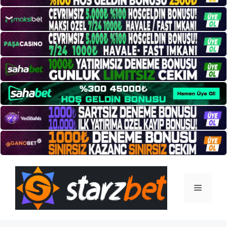
İçeriğe
atla
Menü