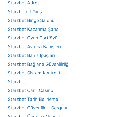
Starzbet Adresi
Starzbetgit Giriş
Starzbet Bingo Salonu
Starzbet Kazanma Şansı
Starzbet Oyun Portföyü
Starzbet Avrupa Bahisleri
Starzbet Bahis İpuçları
Starzbet Bağlantı Güvenilirliği
Starzbet Sistem Kontrolü
Starzbet
Starzbet Canlı Casino
Starzbet Tarih Belirleme
Starzbet Güvenilirlik Sorgusu
Starzbet Ücretsiz Oyunlar