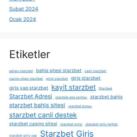
Şubat 2024
Ocak 2024
Etiketler
bahis sitesi starzbet
adresi starzbet
canli starzbet
giris starzbet
casino sitesi starzbet
girisi starzbet
kayit starzbet
giris yap starzbet
Starzbet
Starzbet Adresi
starzbet bahis
starzbet ana sayfası
starzbet bahis sitesi
starzbet bonus
starzbet canli destek
starzbet casino sitesi
starzbet girisi
starzbet giris twitter
Starzbet Giriş
starzbet giris yap