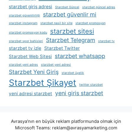
starzbet giriş adresi
Starzbet Güncel
starzbet güncel adres
starzbet güvenlir mi
starzbet güvenilirliği
starzbet instagram
starzbet nasil bir site
starzbet promosyon
starzbet sitesi
starzbet promosyon kodu
Starzbet Telegram
starzbet spor bahisleri
starzbet tv
starzbet tv izle
Starzbet Twitter
starzbet whatsapp
Starzbet Web Sitesi
starzbet yeni adres
starzbet yeni adresi
Starzbet Yeni Giriş
starzbet üyelik
Starzbet Şikayet
twitter starzbet
yeni giris starzbet
yeni adresi starzbet
Avrasya'nın en büyük reklam platformunda olmak için
Microsoft Teams:
reklam@avrasyamarketing.com