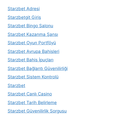
Starzbet Adresi
Starzbetgit Giriş
Starzbet Bingo Salonu
Starzbet Kazanma Şansı
Starzbet Oyun Portföyü
Starzbet Avrupa Bahisleri
Starzbet Bahis İpuçları
Starzbet Bağlantı Güvenilirliği
Starzbet Sistem Kontrolü
Starzbet
Starzbet Canlı Casino
Starzbet Tarih Belirleme
Starzbet Güvenilirlik Sorgusu