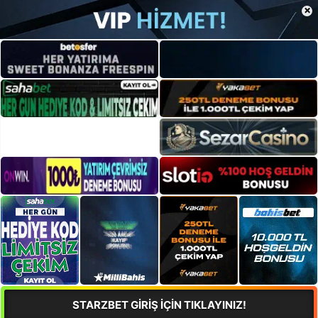
×
STARZBET GİRİŞ İÇİN TIKLAYINIZ!