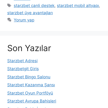
Etiketler
starzbet canli destek
,
starzbet mobil altyapı
,
starzbet üye avantajları
Yorum yap
Son Yazılar
Starzbet Adresi
Starzbetgit Giriş
Starzbet Bingo Salonu
Starzbet Kazanma Şansı
Starzbet Oyun Portföyü
Starzbet Avrupa Bahisleri