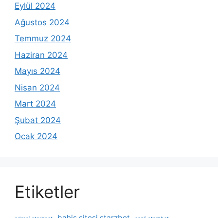
Eylül 2024
Ağustos 2024
Temmuz 2024
Haziran 2024
Mayıs 2024
Nisan 2024
Mart 2024
Şubat 2024
Ocak 2024
Etiketler
bahis sitesi starzbet