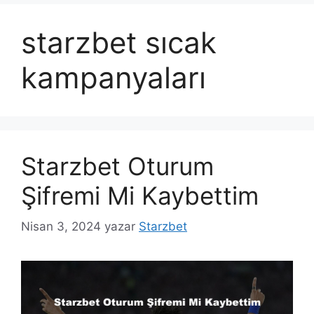
starzbet sıcak
kampanyaları
Starzbet Oturum
Şifremi Mi Kaybettim
Nisan 3, 2024
yazar
Starzbet