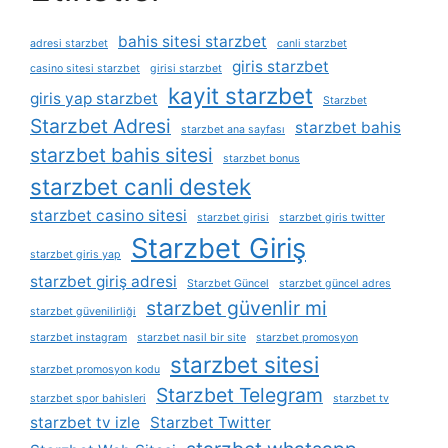
bahis sitesi starzbet
adresi starzbet
canli starzbet
giris starzbet
casino sitesi starzbet
girisi starzbet
kayit starzbet
giris yap starzbet
Starzbet
Starzbet Adresi
starzbet bahis
starzbet ana sayfası
starzbet bahis sitesi
starzbet bonus
starzbet canli destek
starzbet casino sitesi
starzbet girisi
starzbet giris twitter
Starzbet Giriş
starzbet giris yap
starzbet giriş adresi
Starzbet Güncel
starzbet güncel adres
starzbet güvenlir mi
starzbet güvenilirliği
starzbet instagram
starzbet nasil bir site
starzbet promosyon
starzbet sitesi
starzbet promosyon kodu
Starzbet Telegram
starzbet spor bahisleri
starzbet tv
starzbet tv izle
Starzbet Twitter