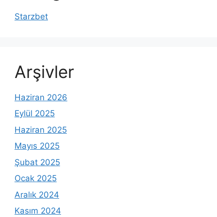
Starzbet
Arşivler
Haziran 2026
Eylül 2025
Haziran 2025
Mayıs 2025
Şubat 2025
Ocak 2025
Aralık 2024
Kasım 2024