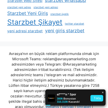
starzbet whatsapp
Starzbet Web Sitesi
starzbet yeni adres
starzbet yeni adresi
Starzbet Yeni Giriş
starzbet üyelik
Starzbet Şikayet
twitter starzbet
yeni giris starzbet
yeni adresi starzbet
Avrasya'nın en büyük reklam platformunda olmak için
Microsoft Teams:
reklam@avrasyamarketing.com
adresimizden veya Telegram: @Avrasyamarketing
adresimizden irtibat kurabilirsiniz. (Tek iletişim
adreslerimiz teams / telegram ve mail adresimizdir.
Harici hiçbir iletişim adresimiz bulunmamaktadır.
Lütfen itibar etmeyiniz.) Türkiye yasalarına göre 7258
sayılı kanun uyarınca yasa dışı bahis oynamanın
cezaları mevcuttur. Şu an bulunduğunuz site hiç bir
şekilde illegal bahis oyunları oynatmıyor ve oynamaya
aracı olmuyordur.
eubahis
|
betyap
|
limrabet
|