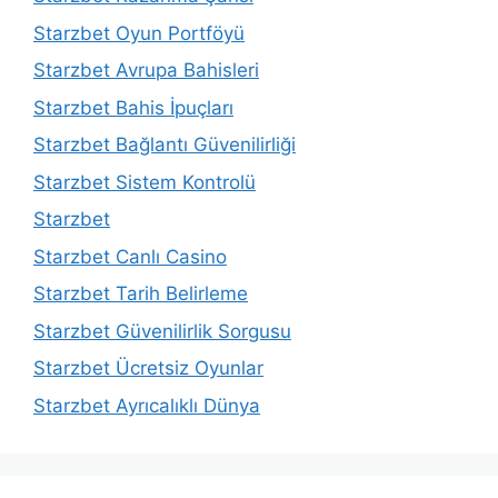
Starzbet Oyun Portföyü
Starzbet Avrupa Bahisleri
Starzbet Bahis İpuçları
Starzbet Bağlantı Güvenilirliği
Starzbet Sistem Kontrolü
Starzbet
Starzbet Canlı Casino
Starzbet Tarih Belirleme
Starzbet Güvenilirlik Sorgusu
Starzbet Ücretsiz Oyunlar
Starzbet Ayrıcalıklı Dünya