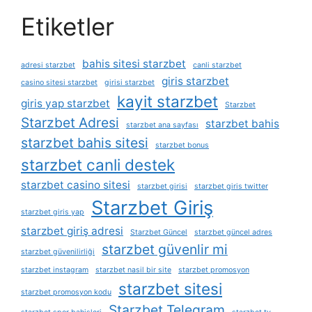
Etiketler
bahis sitesi starzbet
adresi starzbet
canli starzbet
giris starzbet
casino sitesi starzbet
girisi starzbet
kayit starzbet
giris yap starzbet
Starzbet
Starzbet Adresi
starzbet bahis
starzbet ana sayfası
starzbet bahis sitesi
starzbet bonus
starzbet canli destek
starzbet casino sitesi
starzbet girisi
starzbet giris twitter
Starzbet Giriş
starzbet giris yap
starzbet giriş adresi
Starzbet Güncel
starzbet güncel adres
starzbet güvenlir mi
starzbet güvenilirliği
starzbet instagram
starzbet nasil bir site
starzbet promosyon
starzbet sitesi
starzbet promosyon kodu
Starzbet Telegram