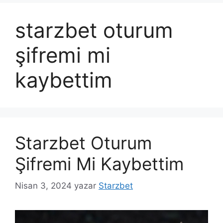
starzbet oturum
şifremi mi
kaybettim
Starzbet Oturum
Şifremi Mi Kaybettim
Nisan 3, 2024
yazar
Starzbet