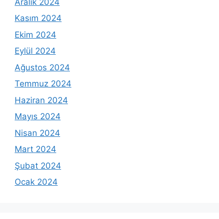
Aralık 2024
Kasım 2024
Ekim 2024
Eylül 2024
Ağustos 2024
Temmuz 2024
Haziran 2024
Mayıs 2024
Nisan 2024
Mart 2024
Şubat 2024
Ocak 2024