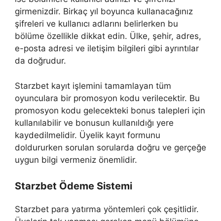
girmenizdir. Birkaç yıl boyunca kullanacağınız
şifreleri ve kullanıcı adlarını belirlerken bu
bölüme özellikle dikkat edin. Ülke, şehir, adres,
e-posta adresi ve iletişim bilgileri gibi ayrıntılar
da doğrudur.
Starzbet kayıt işlemini tamamlayan tüm
oyunculara bir promosyon kodu verilecektir. Bu
promosyon kodu gelecekteki bonus talepleri için
kullanılabilir ve bonusun kullanıldığı yere
kaydedilmelidir. Üyelik kayıt formunu
doldururken sorulan sorularda doğru ve gerçeğe
uygun bilgi vermeniz önemlidir.
Starzbet Ödeme Sistemi
Starzbet para yatırma yöntemleri çok çeşitlidir.