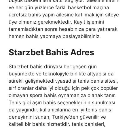
büyük beklentilere katkı sağlıyor. ailesine katılın
ve her gün yüzlerce farklı basketbol maçına
ücretsiz bahis yapın ailesine katılmak için siteye
üye olmanız gerekmektedir. Kayıt işlemini
tamamladıktan sonra hesabınıza para yatırarak
hemen bahis yapmaya başlayabilirsiniz.
Starzbet Bahis Adres
Starzbet bahis dünyası her geçen gün
büyümekte ve teknolojiyle birlikte altyapısı da
sürekli gelişmektedir.yasadışı tenis bahis sitesi,
sırf oranlar daha iyi olduğu için pek çok popüler
olmayan spora bahis oynamanıza olanak tanır.
Tenis gibi aşırı bahis seçeneklerinin sunulması
da yaygındır. kullanıcılarına en iyi tenis bahis
deneyimini sunan, Türkiye’den güvenilir ve
kaliteli bir bahis hizmetidir. tenis bahisleri,