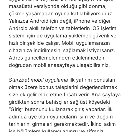
masaüstü versiyonda olduğu gibi donma,
çökme yaşamadan oyuna katılabiliyorsunuz.
Yalnızca Android için değil, iPhone ve diğer
Android akıllı telefon ve tabletlerin IOS işletim
sistemi için de uygulama yüklemek güvenli ve
hızlı bir şekilde çalışır. Mobil uygulamanızın
cihazınıza indirilmesini sağlamak istiyorsanız.
Adres güncellemelerinden etkilenmeden
doğrudan mobil anasayfaya ulaşabilirsiniz.
Starzbet mobil uygulama
ilk yatırım bonusları
olmak üzere bonus taleplerini değerlendirmek
size ek gelir elde etme fırsatı verir. Ana sayfaya
girdikten sonra bahisçiler sağ üst köşedeki
“Giriş” butonunu kullanarak giriş yaparlar. İlk
adımda üye olan oyuncuların isim ve doğum
tarihlerini girmeleri gerekmektedir. İkinci adım
ise bölümlere kullanıcı adınızı ve şifrenizi