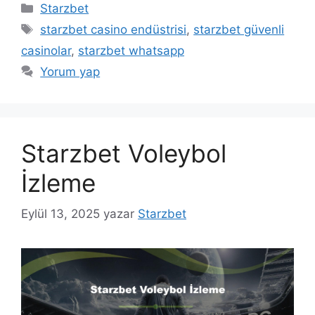
Kategoriler
Starzbet
Etiketler
starzbet casino endüstrisi
,
starzbet güvenli
casinolar
,
starzbet whatsapp
Yorum yap
Starzbet Voleybol
İzleme
Eylül 13, 2025
yazar
Starzbet