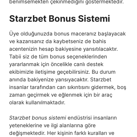
benimsemekten çekinmediğini göstermektedir.
Starzbet Bonus Sistemi
Üye olduğunuzda bonus maceranız başlayacak
ve kazansanız da kaybetseniz de bahis
acentenizin hesap bakiyesine yansıtılacaktır.
Tabii siz de tüm bonus seçeneklerinden
yararlanmak için öncelikle canlı destek
ekibimizle iletişime geçebilirsiniz. Bu durum
anında bakiyenize yansıyacaktır. Starzbet
insanlar tarafından can sıkıntısını gidermek, boş
zaman geçirmek ve eğlenmek için bir araç
olarak kullanılmaktadır.
Starzbet bonus sistemi
endüstrisi insanların
yeteneklerine ve ilgi alanlarına göre
değişmektedir. Her kişinin farklı kuralları ve