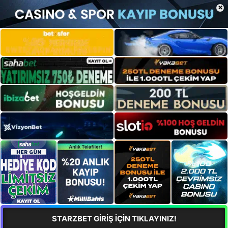
×
STARZBET GİRİŞ İÇİN TIKLAYINIZ!