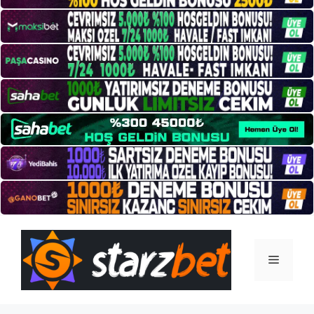
İçeriğe
atla
Menü