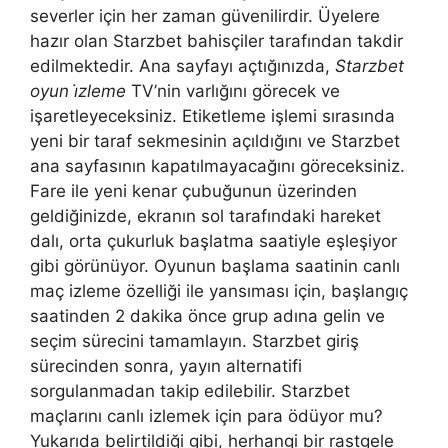
severler için her zaman güvenilirdir. Üyelere
hazır olan Starzbet bahisçiler tarafından takdir
edilmektedir. Ana sayfayı açtığınızda,
Starzbet
oyun i̇zleme
TV’nin varlığını görecek ve
işaretleyeceksiniz. Etiketleme işlemi sırasında
yeni bir taraf sekmesinin açıldığını ve Starzbet
ana sayfasının kapatılmayacağını göreceksiniz.
Fare ile yeni kenar çubuğunun üzerinden
geldiğinizde, ekranın sol tarafındaki hareket
dalı, orta çukurluk başlatma saatiyle eşleşiyor
gibi görünüyor. Oyunun başlama saatinin canlı
maç izleme özelliği ile yansıması için, başlangıç
saatinden 2 dakika önce grup adına gelin ve
seçim sürecini tamamlayın. Starzbet giriş
sürecinden sonra, yayın alternatifi
sorgulanmadan takip edilebilir. Starzbet
maçlarını canlı izlemek için para ödüyor mu?
Yukarıda belirtildiği gibi, herhangi bir rastgele