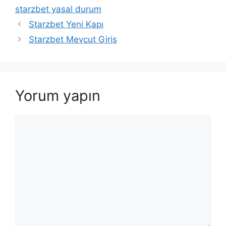
starzbet yasal durum
Starzbet Yeni Kapı
Starzbet Mevcut Giriş
Yorum yapın
Yorum