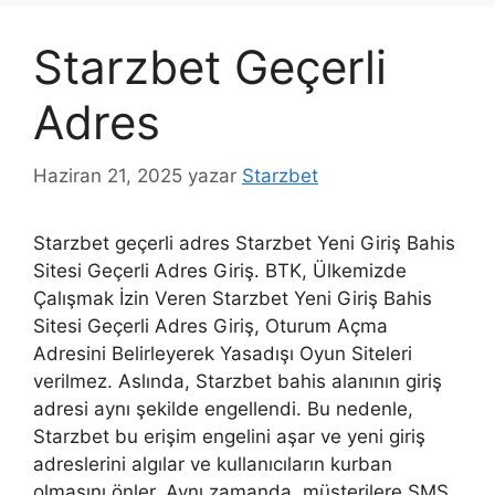
Starzbet Geçerli
Adres
Haziran 21, 2025
yazar
Starzbet
Starzbet geçerli adres Starzbet Yeni Giriş Bahis
Sitesi Geçerli Adres Giriş. BTK, Ülkemizde
Çalışmak İzin Veren Starzbet Yeni Giriş Bahis
Sitesi Geçerli Adres Giriş, Oturum Açma
Adresini Belirleyerek Yasadışı Oyun Siteleri
verilmez. Aslında, Starzbet bahis alanının giriş
adresi aynı şekilde engellendi. Bu nedenle,
Starzbet bu erişim engelini aşar ve yeni giriş
adreslerini algılar ve kullanıcıların kurban
olmasını önler. Aynı zamanda, müşterilere SMS