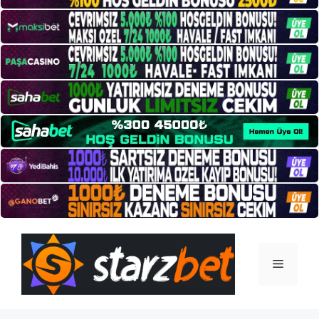
İçeriğe
atla
Menü