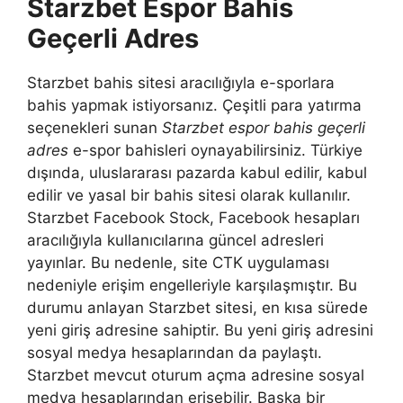
Starzbet Espor Bahis
Geçerli Adres
Starzbet bahis sitesi aracılığıyla e-sporlara
bahis yapmak istiyorsanız. Çeşitli para yatırma
seçenekleri sunan
Starzbet espor bahis geçerli
adres
e-spor bahisleri oynayabilirsiniz. Türkiye
dışında, uluslararası pazarda kabul edilir, kabul
edilir ve yasal bir bahis sitesi olarak kullanılır.
Starzbet Facebook Stock, Facebook hesapları
aracılığıyla kullanıcılarına güncel adresleri
yayınlar. Bu nedenle, site CTK uygulaması
nedeniyle erişim engelleriyle karşılaşmıştır. Bu
durumu anlayan Starzbet sitesi, en kısa sürede
yeni giriş adresine sahiptir. Bu yeni giriş adresini
sosyal medya hesaplarından da paylaştı.
Starzbet mevcut oturum açma adresine sosyal
medya hesaplarından erişebilir. Başka bir