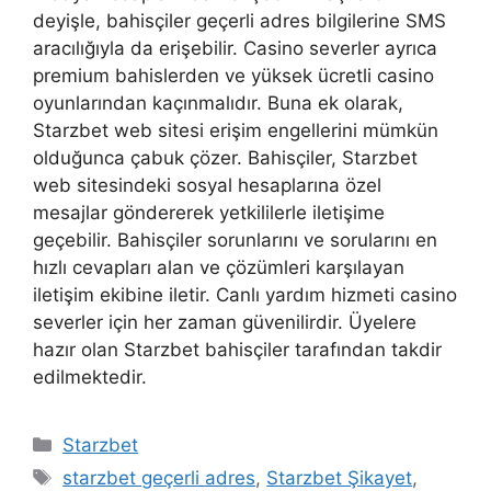
deyişle, bahisçiler geçerli adres bilgilerine SMS
aracılığıyla da erişebilir. Casino severler ayrıca
premium bahislerden ve yüksek ücretli casino
oyunlarından kaçınmalıdır. Buna ek olarak,
Starzbet web sitesi erişim engellerini mümkün
olduğunca çabuk çözer. Bahisçiler, Starzbet
web sitesindeki sosyal hesaplarına özel
mesajlar göndererek yetkililerle iletişime
geçebilir. Bahisçiler sorunlarını ve sorularını en
hızlı cevapları alan ve çözümleri karşılayan
iletişim ekibine iletir. Canlı yardım hizmeti casino
severler için her zaman güvenilirdir. Üyelere
hazır olan Starzbet bahisçiler tarafından takdir
edilmektedir.
Kategoriler
Starzbet
Etiketler
starzbet geçerli adres
,
Starzbet Şikayet
,