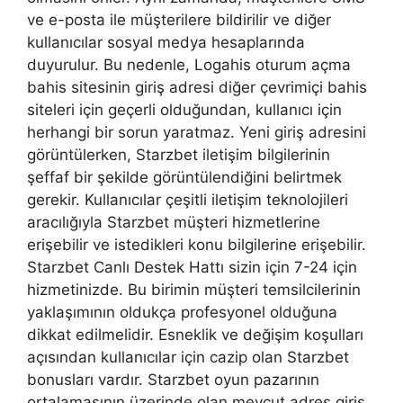
ve e-posta ile müşterilere bildirilir ve diğer
kullanıcılar sosyal medya hesaplarında
duyurulur. Bu nedenle, Logahis oturum açma
bahis sitesinin giriş adresi diğer çevrimiçi bahis
siteleri için geçerli olduğundan, kullanıcı için
herhangi bir sorun yaratmaz. Yeni giriş adresini
görüntülerken, Starzbet iletişim bilgilerinin
şeffaf bir şekilde görüntülendiğini belirtmek
gerekir. Kullanıcılar çeşitli iletişim teknolojileri
aracılığıyla Starzbet müşteri hizmetlerine
erişebilir ve istedikleri konu bilgilerine erişebilir.
Starzbet Canlı Destek Hattı sizin için 7-24 için
hizmetinizde. Bu birimin müşteri temsilcilerinin
yaklaşımının oldukça profesyonel olduğuna
dikkat edilmelidir. Esneklik ve değişim koşulları
açısından kullanıcılar için cazip olan Starzbet
bonusları vardır. Starzbet oyun pazarının
ortalamasının üzerinde olan mevcut adres giriş