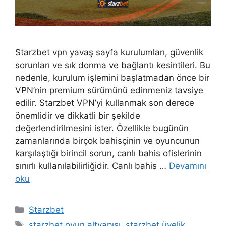
Starzbet vpn yavaş sayfa kurulumları, güvenlik
sorunları ve sık donma ve bağlantı kesintileri. Bu
nedenle, kurulum işlemini başlatmadan önce bir
VPN’nin premium sürümünü edinmeniz tavsiye
edilir. Starzbet VPN’yi kullanmak son derece
önemlidir ve dikkatli bir şekilde
değerlendirilmesini ister. Özellikle bugünün
zamanlarında birçok bahisçinin ve oyuncunun
karşılaştığı birincil sorun, canlı bahis ofislerinin
sınırlı kullanılabilirliğidir. Canlı bahis …
Devamını
oku
Kategoriler
Starzbet
Etiketler
starzbet oyun altyapısı
,
starzbet üyelik
,