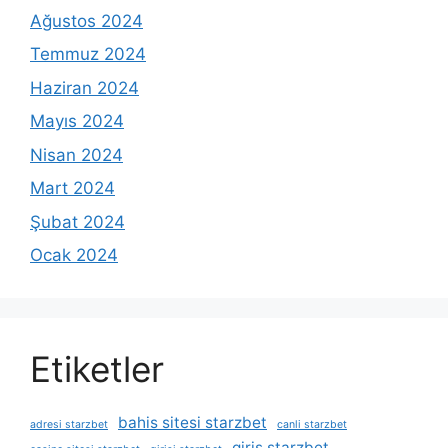
Ağustos 2024
Temmuz 2024
Haziran 2024
Mayıs 2024
Nisan 2024
Mart 2024
Şubat 2024
Ocak 2024
Etiketler
bahis sitesi starzbet
adresi starzbet
canli starzbet
giris starzbet