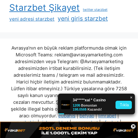
Starzbet Şikayet
twitter starzbet
yeni giris starzbet
yeni adresi starzbet
Avrasya'nın en büyük reklam platformunda olmak için
Microsoft Teams:
reklam@avrasyamarketing.com
adresimizden veya Telegram: @Avrasyamarketing
adresimizden irtibat kurabilirsiniz. (Tek iletişim
adreslerimiz teams / telegram ve mail adresimizdir.
Harici hiçbir iletişim adresimiz bulunmamaktadır.
Lütfen itibar etmeyiniz.) Türkiye yasalarına göre 7258
sayılı kanun uyarınca yasa dışı bahis oynamanın
cezaları mevcuttur. Şu an bulunduğunuz site hiç bir
şekilde illegal bahis oyunları oynatmıyor ve oynamaya
aracı olmuyordur.
eubahis
|
betyap
|
limrabet
|
nosbahis
|
richycashbet
|
pegasusbet
|
efesbet
|
×
betpapel