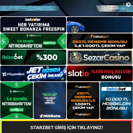
×
STARZBET GİRİŞ İÇİN TIKLAYINIZ!