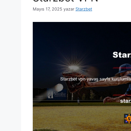
Mayıs 17, 2025
yazar
Starzbet