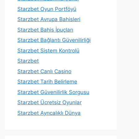
Starzbet Oyun Portföyü
Starzbet Avrupa Bahisleri
Starzbet Bahis İpuçları
Starzbet Bağlantı Güvenilirliği
Starzbet Sistem Kontrolü
Starzbet
Starzbet Canlı Casino
Starzbet Tarih Belirleme
Starzbet Güvenilirlik Sorgusu
Starzbet Ücretsiz Oyunlar
Starzbet Ayrıcalıklı Dünya