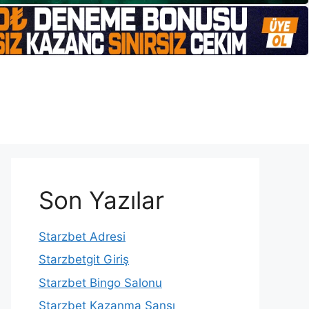
Son Yazılar
Starzbet Adresi
Starzbetgit Giriş
Starzbet Bingo Salonu
Starzbet Kazanma Şansı