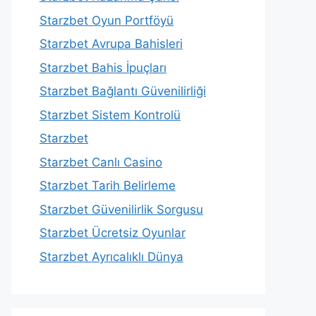
Starzbet Oyun Portföyü
Starzbet Avrupa Bahisleri
Starzbet Bahis İpuçları
Starzbet Bağlantı Güvenilirliği
Starzbet Sistem Kontrolü
Starzbet
Starzbet Canlı Casino
Starzbet Tarih Belirleme
Starzbet Güvenilirlik Sorgusu
Starzbet Ücretsiz Oyunlar
Starzbet Ayrıcalıklı Dünya