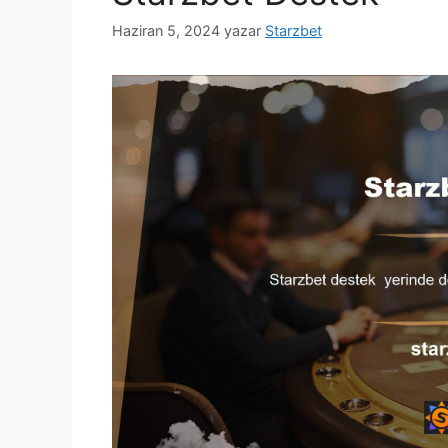
Haziran 5, 2024
yazar
Starzbet