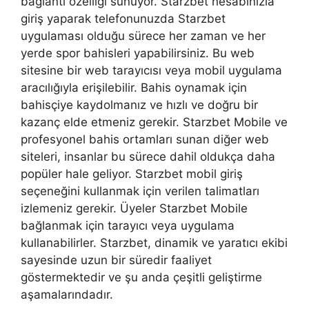
bağlantı özelliği sunuyor. Starzbet hesabınızla
giriş yaparak telefonunuzda Starzbet
uygulaması olduğu sürece her zaman ve her
yerde spor bahisleri yapabilirsiniz. Bu web
sitesine bir web tarayıcısı veya mobil uygulama
aracılığıyla erişilebilir. Bahis oynamak için
bahisçiye kaydolmanız ve hızlı ve doğru bir
kazanç elde etmeniz gerekir. Starzbet Mobile ve
profesyonel bahis ortamları sunan diğer web
siteleri, insanlar bu sürece dahil oldukça daha
popüler hale geliyor. Starzbet mobil giriş
seçeneğini kullanmak için verilen talimatları
izlemeniz gerekir. Üyeler Starzbet Mobile
bağlanmak için tarayıcı veya uygulama
kullanabilirler. Starzbet, dinamik ve yaratıcı ekibi
sayesinde uzun bir süredir faaliyet
göstermektedir ve şu anda çeşitli geliştirme
aşamalarındadır.