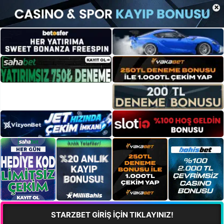
×
STARZBET GİRİŞ İÇİN TIKLAYINIZ!