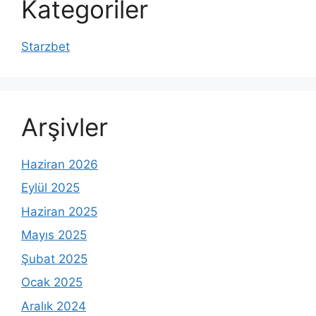
Kategoriler
Starzbet
Arşivler
Haziran 2026
Eylül 2025
Haziran 2025
Mayıs 2025
Şubat 2025
Ocak 2025
Aralık 2024