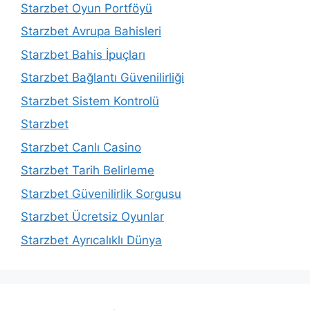
Starzbet Oyun Portföyü
Starzbet Avrupa Bahisleri
Starzbet Bahis İpuçları
Starzbet Bağlantı Güvenilirliği
Starzbet Sistem Kontrolü
Starzbet
Starzbet Canlı Casino
Starzbet Tarih Belirleme
Starzbet Güvenilirlik Sorgusu
Starzbet Ücretsiz Oyunlar
Starzbet Ayrıcalıklı Dünya