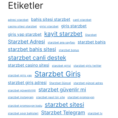
Etiketler
bahis sitesi starzbet
adresi starzbet
canli starzbet
giris starzbet
casino sitesi starzbet
girisi starzbet
kayit starzbet
giris yap starzbet
Starzbet
Starzbet Adresi
starzbet bahis
starzbet ana sayfası
starzbet bahis sitesi
starzbet bonus
starzbet canli destek
starzbet casino sitesi
starzbet girisi
starzbet giris twitter
Starzbet Giriş
starzbet giris yap
starzbet giriş adresi
Starzbet Güncel
starzbet güncel adres
starzbet güvenlir mi
starzbet güvenilirliği
starzbet instagram
starzbet nasil bir site
starzbet promosyon
starzbet sitesi
starzbet promosyon kodu
Starzbet Telegram
starzbet spor bahisleri
starzbet tv