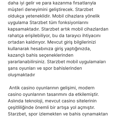
daha iyi gelir ve para kazanma fırsatlarıyla
müşteri deneyimini geliştirecek. Starzbet
oldukça yeteneklidir. Mobil cihazlara yönelik
uygulama Starzbet tüm fonksiyonlarını
kapsamaktadır. Starzbet artık mobil cihazlardan
rahatça erişilebiliyor, bu da tarayıcı ihtiyacını
ortadan kaldırıyor. Mevcut giriş bilgilerinizi
kullanarak hesabınıza giriş yaptığınızda,
kazançlı bahis seçeneklerinden
yararlanabilirsiniz. Starzbet mobil uygulamaları
şans oyunları ve spor bahislerinden
oluşmaktadır
Antik casino oyunlarının gelişimi, modern
casino oyunlarının tasarımını da etkilemiştir.
Aslında teknoloji, mevcut casino sitelerinin
çeşitliliğinde önemli bir artışa yol açmıştır.
Starzbet, spor izlemekten ve bahis oynamaktan