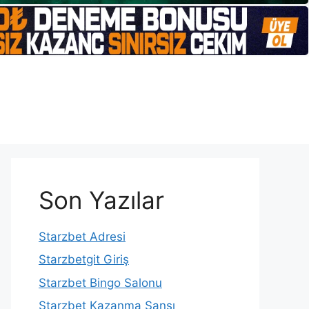
Son Yazılar
Starzbet Adresi
Starzbetgit Giriş
Starzbet Bingo Salonu
Starzbet Kazanma Şansı