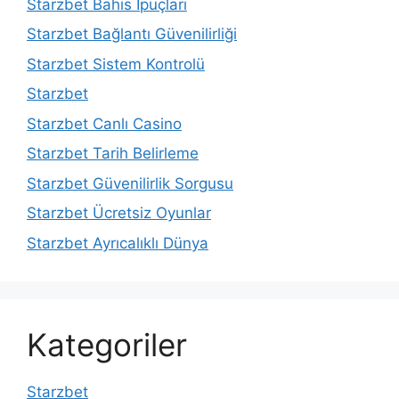
Starzbet Bahis İpuçları
Starzbet Bağlantı Güvenilirliği
Starzbet Sistem Kontrolü
Starzbet
Starzbet Canlı Casino
Starzbet Tarih Belirleme
Starzbet Güvenilirlik Sorgusu
Starzbet Ücretsiz Oyunlar
Starzbet Ayrıcalıklı Dünya
Kategoriler
Starzbet