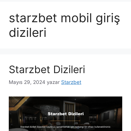
starzbet mobil giriş
dizileri
Starzbet Dizileri
Mayıs 29, 2024
yazar
Starzbet