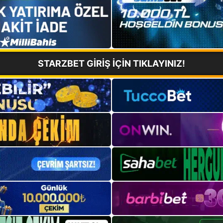
STARZBET GİRİŞ İÇİN TIKLAYINIZ!