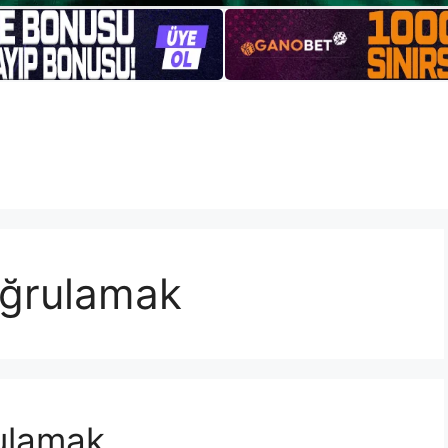
oğrulamak
ulamak