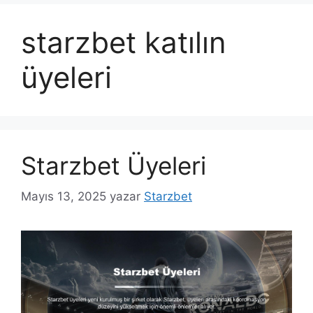
starzbet katılın
üyeleri
Starzbet Üyeleri
Mayıs 13, 2025
yazar
Starzbet