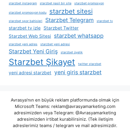
starzbet instagram
starzbet nasil bir site
starzbet promosyon
starzbet sitesi
starzbet promosyon kodu
Starzbet Telegram
starzbet spor bahisleri
starzbet tv
starzbet tv izle
Starzbet Twitter
starzbet whatsapp
Starzbet Web Sitesi
starzbet yeni adres
starzbet yeni adresi
Starzbet Yeni Giriş
starzbet üyelik
Starzbet Şikayet
twitter starzbet
yeni giris starzbet
yeni adresi starzbet
Avrasya'nın en büyük reklam platformunda olmak için
Microsoft Teams:
reklam@avrasyamarketing.com
adresimizden veya Telegram: @Avrasyamarketing
adresimizden irtibat kurabilirsiniz. (Tek iletişim
adreslerimiz teams / telegram ve mail adresimizdir.