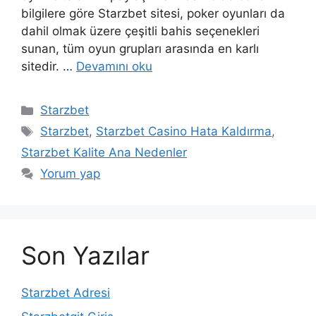
bilgilere göre Starzbet sitesi, poker oyunları da
dahil olmak üzere çeşitli bahis seçenekleri
sunan, tüm oyun grupları arasında en karlı
sitedir. …
Devamını oku
Kategoriler
Starzbet
Etiketler
Starzbet
,
Starzbet Casino Hata Kaldırma
,
Starzbet Kalite Ana Nedenler
Yorum yap
Son Yazılar
Starzbet Adresi