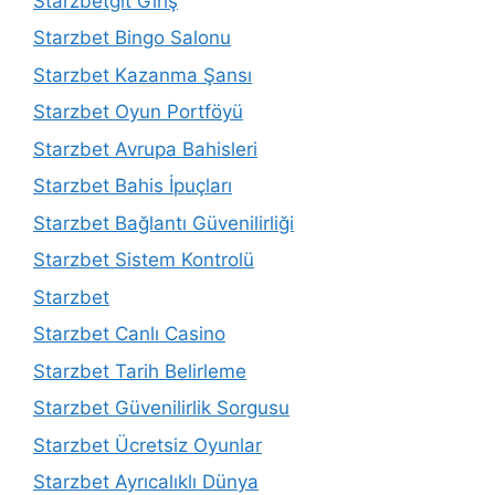
Starzbetgit Giriş
Starzbet Bingo Salonu
Starzbet Kazanma Şansı
Starzbet Oyun Portföyü
Starzbet Avrupa Bahisleri
Starzbet Bahis İpuçları
Starzbet Bağlantı Güvenilirliği
Starzbet Sistem Kontrolü
Starzbet
Starzbet Canlı Casino
Starzbet Tarih Belirleme
Starzbet Güvenilirlik Sorgusu
Starzbet Ücretsiz Oyunlar
Starzbet Ayrıcalıklı Dünya