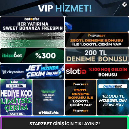
×
STARZBET GİRİŞ İÇİN TIKLAYINIZ!