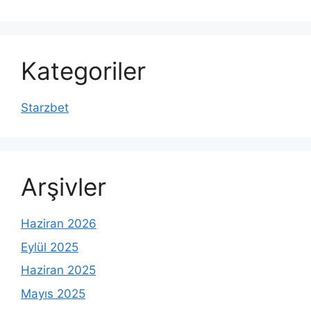
Kategoriler
Starzbet
Arşivler
Haziran 2026
Eylül 2025
Haziran 2025
Mayıs 2025