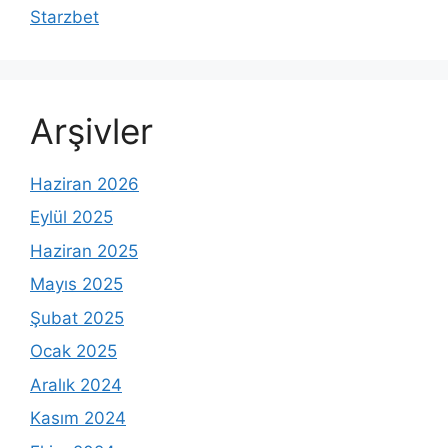
Starzbet
Arşivler
Haziran 2026
Eylül 2025
Haziran 2025
Mayıs 2025
Şubat 2025
Ocak 2025
Aralık 2024
Kasım 2024