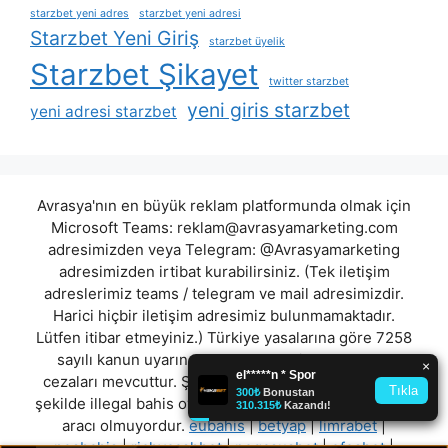
starzbet yeni adres
starzbet yeni adresi
Starzbet Yeni Giriş
starzbet üyelik
Starzbet Şikayet
twitter starzbet
yeni giris starzbet
yeni adresi starzbet
Avrasya'nın en büyük reklam platformunda olmak için
Microsoft Teams:
reklam@avrasyamarketing.com
adresimizden veya Telegram: @Avrasyamarketing
adresimizden irtibat kurabilirsiniz. (Tek iletişim
adreslerimiz teams / telegram ve mail adresimizdir.
Harici hiçbir iletişim adresimiz bulunmamaktadır.
Lütfen itibar etmeyiniz.) Türkiye yasalarına göre 7258
sayılı kanun uyarınca yasa dışı bahis oynamanın
cezaları mevcuttur. Şu an bulunduğunuz site hiç bir
şekilde illegal bahis oyunları oynatmıyor ve oynamaya
aracı olmuyordur.
eubahis
|
betyap
|
limrabet
|
nosbahis
|
richycashbet
|
pegasusbet
|
efesbet
|