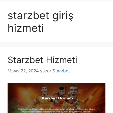
starzbet giriş
hizmeti
Starzbet Hizmeti
Mayıs 22, 2024
yazar
Starzbet