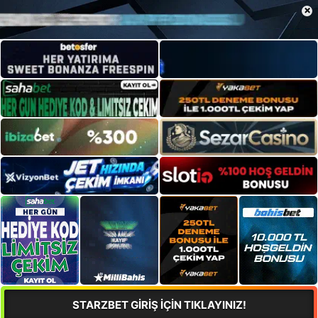
×
STARZBET GİRİŞ İÇİN TIKLAYINIZ!