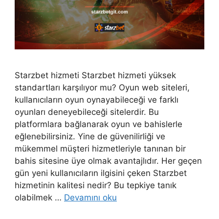
Starzbet hizmeti Starzbet hizmeti yüksek
standartları karşılıyor mu? Oyun web siteleri,
kullanıcıların oyun oynayabileceği ve farklı
oyunları deneyebileceği sitelerdir. Bu
platformlara bağlanarak oyun ve bahislerle
eğlenebilirsiniz. Yine de güvenilirliği ve
mükemmel müşteri hizmetleriyle tanınan bir
bahis sitesine üye olmak avantajlıdır. Her geçen
gün yeni kullanıcıların ilgisini çeken Starzbet
hizmetinin kalitesi nedir? Bu tepkiye tanık
olabilmek …
Devamını oku