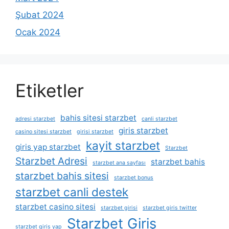
Şubat 2024
Ocak 2024
Etiketler
bahis sitesi starzbet
adresi starzbet
canli starzbet
giris starzbet
casino sitesi starzbet
girisi starzbet
kayit starzbet
giris yap starzbet
Starzbet
Starzbet Adresi
starzbet bahis
starzbet ana sayfası
starzbet bahis sitesi
starzbet bonus
starzbet canli destek
starzbet casino sitesi
starzbet girisi
starzbet giris twitter
Starzbet Giriş
starzbet giris yap