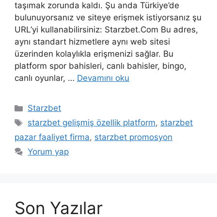
taşımak zorunda kaldı. Şu anda Türkiye’de
bulunuyorsanız ve siteye erişmek istiyorsanız şu
URL’yi kullanabilirsiniz: Starzbet.Com Bu adres,
aynı standart hizmetlere aynı web sitesi
üzerinden kolaylıkla erişmenizi sağlar. Bu
platform spor bahisleri, canlı bahisler, bingo,
canlı oyunlar, …
Devamını oku
Kategoriler
Starzbet
Etiketler
starzbet gelişmiş özellik platform
,
starzbet
pazar faaliyet firma
,
starzbet promosyon
Yorum yap
Son Yazılar