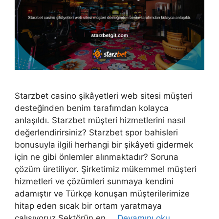
Starzbet casino şikâyetleri web sitesi müşteri
desteğinden benim tarafımdan kolayca
anlaşıldı. Starzbet müşteri hizmetlerini nasıl
değerlendirirsiniz? Starzbet spor bahisleri
bonusuyla ilgili herhangi bir şikâyeti gidermek
için ne gibi önlemler alınmaktadır? Soruna
çözüm üretiliyor. Şirketimiz mükemmel müşteri
hizmetleri ve çözümleri sunmaya kendini
adamıştır ve Türkçe konuşan müşterilerimize
hitap eden sıcak bir ortam yaratmaya
çalışıyoruz Sektörün en …
Devamını oku