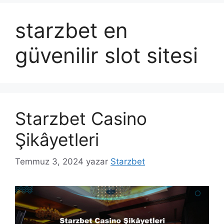
starzbet en
güvenilir slot sitesi
Starzbet Casino
Şikâyetleri
Temmuz 3, 2024
yazar
Starzbet