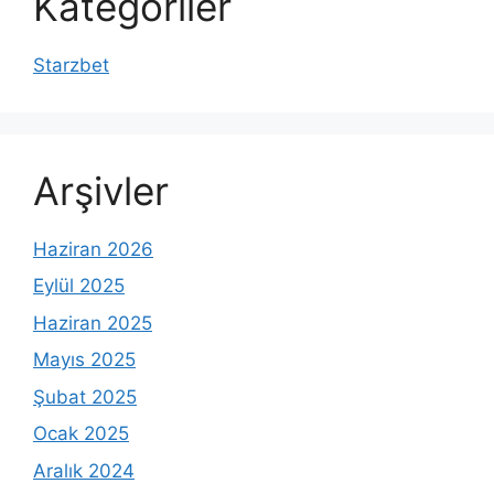
Kategoriler
Starzbet
Arşivler
Haziran 2026
Eylül 2025
Haziran 2025
Mayıs 2025
Şubat 2025
Ocak 2025
Aralık 2024