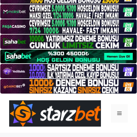
İçeriğe
atla
Menü