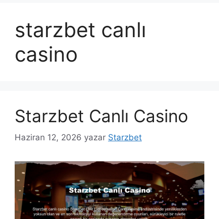
starzbet canlı
casino
Starzbet Canlı Casino
Haziran 12, 2026
yazar
Starzbet