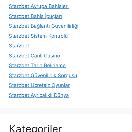
Starzbet Avrupa Bahisleri
Starzbet Bahis İpuçları
Starzbet Bağlantı Güvenilirliği
Starzbet Sistem Kontrolü
Starzbet
Starzbet Canlı Casino
Starzbet Tarih Belirleme
Starzbet Güvenilirlik Sorgusu
Starzbet Ücretsiz Oyunlar
Starzbet Ayrıcalıklı Dünya
Kategoriler