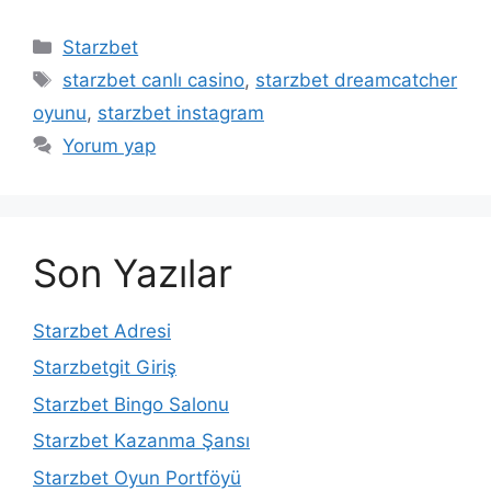
Kategoriler
Starzbet
Etiketler
starzbet canlı casino
,
starzbet dreamcatcher
oyunu
,
starzbet instagram
Yorum yap
Son Yazılar
Starzbet Adresi
Starzbetgit Giriş
Starzbet Bingo Salonu
Starzbet Kazanma Şansı
Starzbet Oyun Portföyü