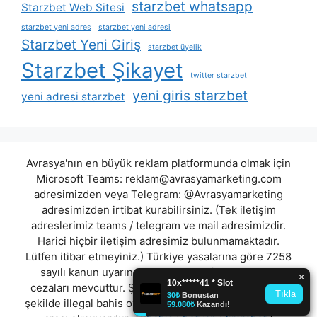
starzbet whatsapp
Starzbet Web Sitesi
starzbet yeni adres
starzbet yeni adresi
Starzbet Yeni Giriş
starzbet üyelik
Starzbet Şikayet
twitter starzbet
yeni giris starzbet
yeni adresi starzbet
Avrasya'nın en büyük reklam platformunda olmak için
Microsoft Teams:
reklam@avrasyamarketing.com
adresimizden veya Telegram: @Avrasyamarketing
adresimizden irtibat kurabilirsiniz. (Tek iletişim
adreslerimiz teams / telegram ve mail adresimizdir.
Harici hiçbir iletişim adresimiz bulunmamaktadır.
Lütfen itibar etmeyiniz.) Türkiye yasalarına göre 7258
sayılı kanun uyarınca yasa dışı bahis oynamanın
cezaları mevcuttur. Şu an bulunduğunuz site hiç bir
şekilde illegal bahis oyunları oynatmıyor ve oynamaya