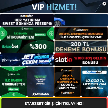
×
STARZBET GİRİŞ İÇİN TIKLAYINIZ!