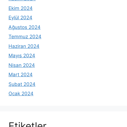
Ekim 2024
Eylül 2024
Ağustos 2024
Temmuz 2024
Haziran 2024
Mayıs 2024
Nisan 2024
Mart 2024
Şubat 2024
Ocak 2024
Etiketler