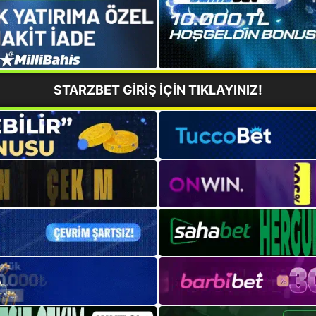
STARZBET GİRİŞ İÇİN TIKLAYINIZ!