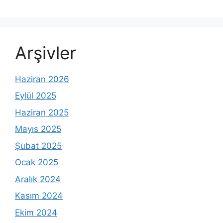
Arşivler
Haziran 2026
Eylül 2025
Haziran 2025
Mayıs 2025
Şubat 2025
Ocak 2025
Aralık 2024
Kasım 2024
Ekim 2024