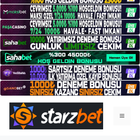
İçeriğe
atla
Menü