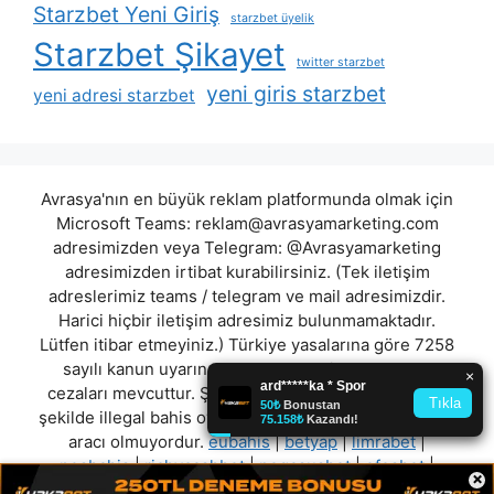
Starzbet Yeni Giriş
starzbet üyelik
Starzbet Şikayet
twitter starzbet
yeni giris starzbet
yeni adresi starzbet
Avrasya'nın en büyük reklam platformunda olmak için
Microsoft Teams:
reklam@avrasyamarketing.com
adresimizden veya Telegram: @Avrasyamarketing
adresimizden irtibat kurabilirsiniz. (Tek iletişim
adreslerimiz teams / telegram ve mail adresimizdir.
Harici hiçbir iletişim adresimiz bulunmamaktadır.
Lütfen itibar etmeyiniz.) Türkiye yasalarına göre 7258
sayılı kanun uyarınca yasa dışı bahis oynamanın
cezaları mevcuttur. Şu an bulunduğunuz site hiç bir
şekilde illegal bahis oyunları oynatmıyor ve oynamaya
aracı olmuyordur.
eubahis
|
betyap
|
limrabet
|
nosbahis
|
richycashbet
|
pegasusbet
|
efesbet
|
×
betpapel